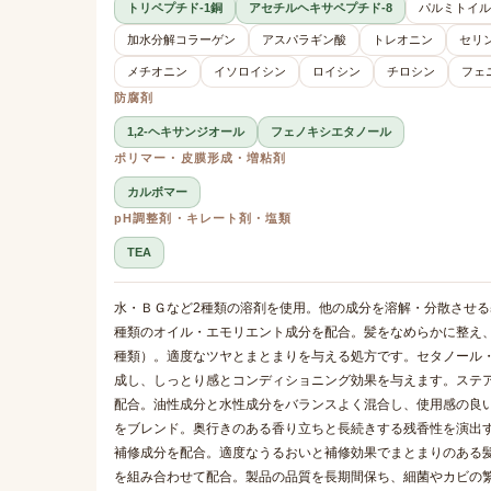
トリペプチド-1銅
アセチルヘキサペプチド-8
パルミトイル
加水分解コラーゲン
アスパラギン酸
トレオニン
セリ
メチオニン
イソロイシン
ロイシン
チロシン
フェ
防腐剤
1,2-ヘキサンジオール
フェノキシエタノール
ポリマー・皮膜形成・増粘剤
カルボマー
pH調整剤・キレート剤・塩類
TEA
水・ＢＧなど2種類の溶剤を使用。他の成分を溶解・分散させる
種類のオイル・エモリエント成分を配合。髪をなめらかに整え
種類）。適度なツヤとまとまりを与える処方です。セタノール
成し、しっとり感とコンディショニング効果を与えます。ステアリ
配合。油性成分と水性成分をバランスよく混合し、使用感の良
をブレンド。奥行きのある香り立ちと長続きする残香性を演出す
補修成分を配合。適度なうるおいと補修効果でまとまりのある髪
を組み合わせて配合。製品の品質を長期間保ち、細菌やカビの