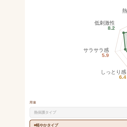
低刺激性
8.2
サラサラ感
5.9
しっとり感
6.4
用途
熱保護タイプ
軽やかタイプ