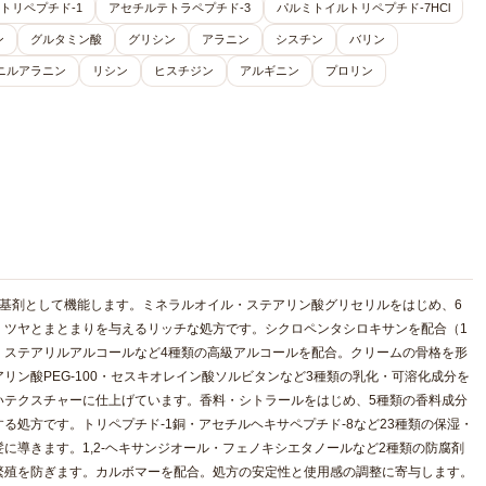
トリペプチド-1
アセチルテトラペプチド-3
パルミトイルトリペプチド-7HCl
ン
グルタミン酸
グリシン
アラニン
シスチン
バリン
ニルアラニン
リシン
ヒスチジン
アルギニン
プロリン
基剤として機能します。ミネラルオイル・ステアリン酸グリセリルをはじめ、6
、ツヤとまとまりを与えるリッチな処方です。シクロペンタシロキサンを配合（1
・ステアリルアルコールなど4種類の高級アルコールを配合。クリームの骨格を形
ン酸PEG-100・セスキオレイン酸ソルビタンなど3種類の乳化・可溶化成分を
いテクスチャーに仕上げています。香料・シトラールをはじめ、5種類の香料成分
る処方です。トリペプチド-1銅・アセチルヘキサペプチド-8など23種類の保湿・
に導きます。1,2-ヘキサンジオール・フェノキシエタノールなど2種類の防腐剤
繁殖を防ぎます。カルボマーを配合。処方の安定性と使用感の調整に寄与します。