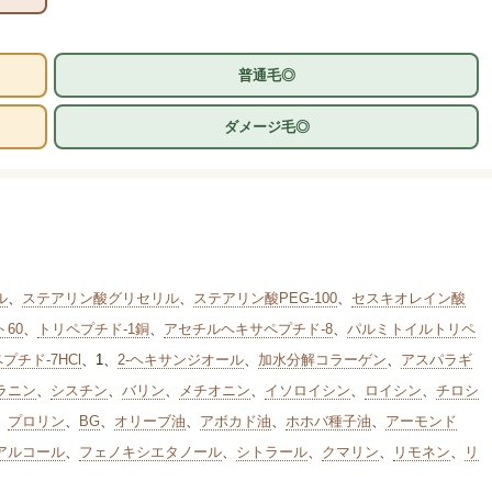
普通毛◎
ダメージ毛◎
ル
、
ステアリン酸グリセリル
、
ステアリン酸PEG-100
、
セスキオレイン酸
60
、
トリペプチド-1銅
、
アセチルヘキサペプチド-8
、
パルミトイルトリペ
チド-7HCl
、
1
、
2-ヘキサンジオール
、
加水分解コラーゲン
、
アスパラギ
ラニン
、
シスチン
、
バリン
、
メチオニン
、
イソロイシン
、
ロイシン
、
チロシ
、
プロリン
、
BG
、
オリーブ油
、
アボカド油
、
ホホバ種子油
、
アーモンド
アルコール
、
フェノキシエタノール
、
シトラール
、
クマリン
、
リモネン
、
リ