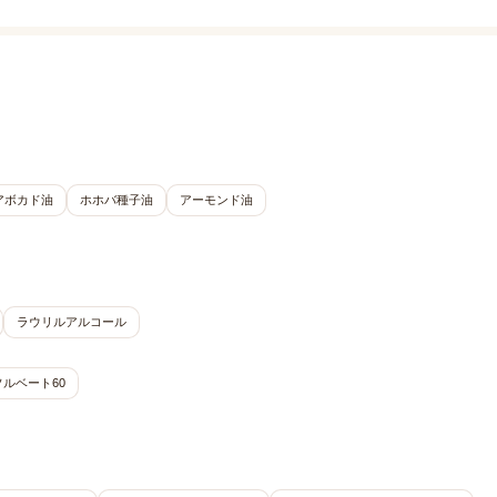
アボカド油
ホホバ種子油
アーモンド油
ラウリルアルコール
ルベート60