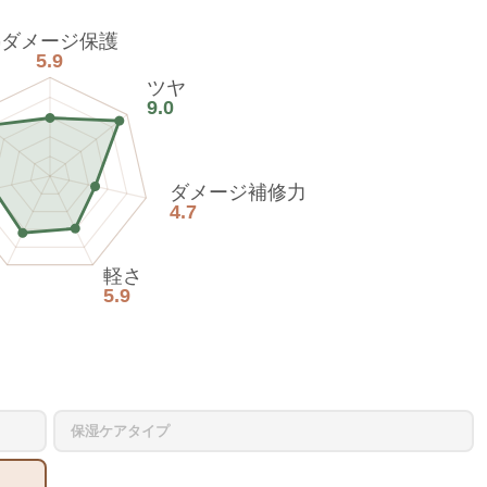
熱ダメージ保護
5.9
ツヤ
9.0
ダメージ補修力
4.7
軽さ
5.9
保湿ケアタイプ