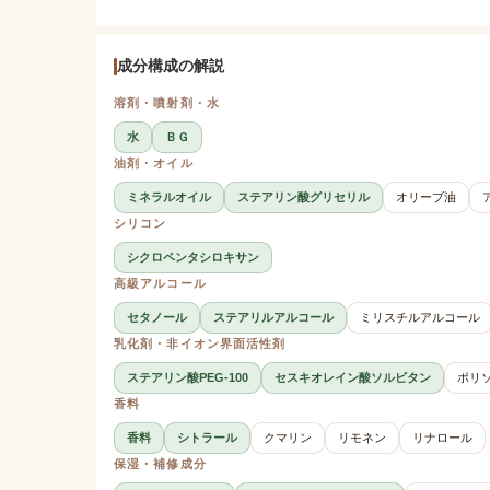
成分構成の解説
溶剤・噴射剤・水
水
ＢＧ
油剤・オイル
ミネラルオイル
ステアリン酸グリセリル
オリーブ油
シリコン
シクロペンタシロキサン
高級アルコール
セタノール
ステアリルアルコール
ミリスチルアルコール
乳化剤・非イオン界面活性剤
ステアリン酸PEG-100
セスキオレイン酸ソルビタン
ポリソ
香料
香料
シトラール
クマリン
リモネン
リナロール
保湿・補修成分