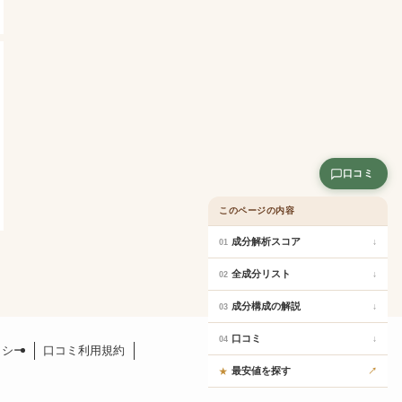
口コミ
このページの内容
成分解析スコア
↓
01
全成分リスト
↓
02
成分構成の解説
↓
03
口コミ
↓
04
リシー
口コミ利用規約
最安値を探す
↗
★