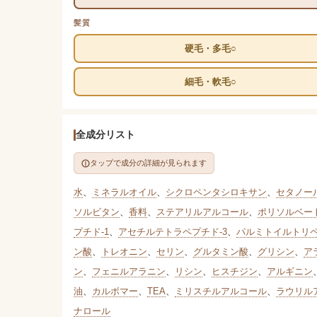
髪質
硬毛・多毛○
細毛・軟毛○
全成分リスト
タップで成分の詳細が見られます
水
、
ミネラルオイル
、
シクロペンタシロキサン
、
セタノー
ソルビタン
、
香料
、
ステアリルアルコール
、
ポリソルベート
プチド-1
、
アセチルテトラペプチド-3
、
パルミトイルトリペプ
ン酸
、
トレオニン
、
セリン
、
グルタミン酸
、
グリシン
、
ア
ン
、
フェニルアラニン
、
リシン
、
ヒスチジン
、
アルギニン
油
、
カルボマー
、
TEA
、
ミリスチルアルコール
、
ラウリル
ナロール