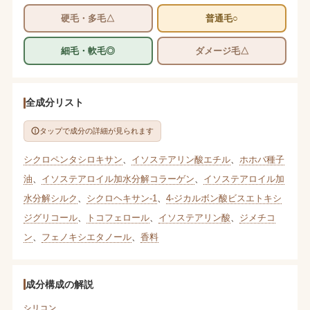
硬毛・多毛△
普通毛○
細毛・軟毛◎
ダメージ毛△
全成分リスト
タップで成分の詳細が見られます
シクロペンタシロキサン
、
イソステアリン酸エチル
、
ホホバ種子
油
、
イソステアロイル加水分解コラーゲン
、
イソステアロイル加
水分解シルク
、
シクロヘキサン-1
、
4-ジカルボン酸ビスエトキシ
ジグリコール
、
トコフェロール
、
イソステアリン酸
、
ジメチコ
ン
、
フェノキシエタノール
、
香料
成分構成の解説
シリコン