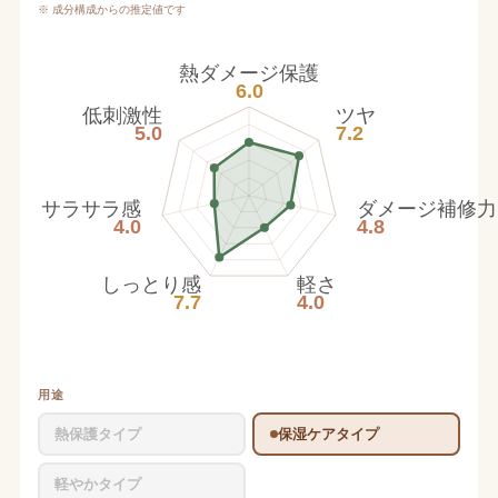
※ 成分構成からの推定値です
熱ダメージ保護
6.0
低刺激性
ツヤ
5.0
7.2
サラサラ感
ダメージ補修力
4.0
4.8
しっとり感
軽さ
7.7
4.0
用途
熱保護タイプ
保湿ケアタイプ
軽やかタイプ