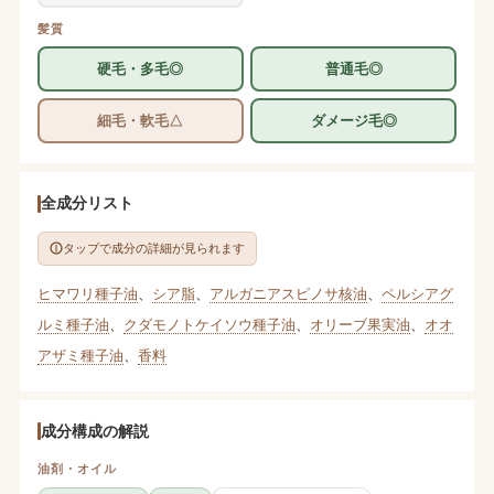
髪質
硬毛・多毛◎
普通毛◎
細毛・軟毛△
ダメージ毛◎
全成分リスト
タップで成分の詳細が見られます
ヒマワリ種子油
、
シア脂
、
アルガニアスピノサ核油
、
ペルシアグ
ルミ種子油
、
クダモノトケイソウ種子油
、
オリーブ果実油
、
オオ
アザミ種子油
、
香料
成分構成の解説
油剤・オイル