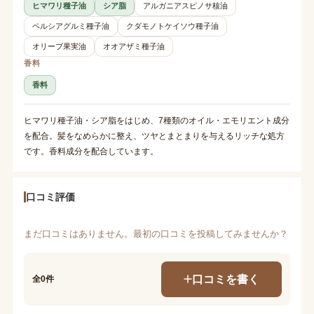
ヒマワリ種子油
シア脂
アルガニアスピノサ核油
ペルシアグルミ種子油
クダモノトケイソウ種子油
オリーブ果実油
オオアザミ種子油
香料
香料
ヒマワリ種子油・シア脂をはじめ、7種類のオイル・エモリエント成分
を配合。髪をなめらかに整え、ツヤとまとまりを与えるリッチな処方
です。香料成分を配合しています。
口コミ評価
まだ口コミはありません。最初の口コミを投稿してみませんか？
口コミを書く
全0件