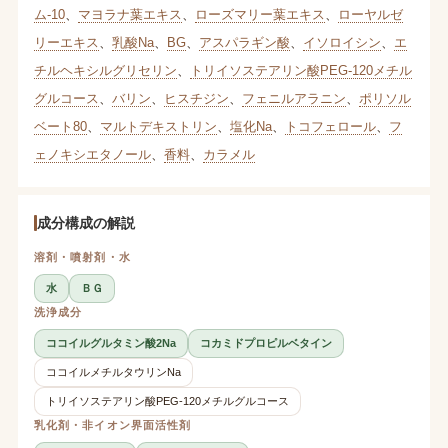
ム-10
、
マヨラナ葉エキス
、
ローズマリー葉エキス
、
ローヤルゼ
リーエキス
、
乳酸Na
、
BG
、
アスパラギン酸
、
イソロイシン
、
エ
チルヘキシルグリセリン
、
トリイソステアリン酸PEG-120メチル
グルコース
、
バリン
、
ヒスチジン
、
フェニルアラニン
、
ポリソル
ベート80
、
マルトデキストリン
、
塩化Na
、
トコフェロール
、
フ
ェノキシエタノール
、
香料
、
カラメル
成分構成の解説
溶剤・噴射剤・水
水
ＢＧ
洗浄成分
ココイルグルタミン酸2Na
コカミドプロピルベタイン
ココイルメチルタウリンNa
トリイソステアリン酸PEG-120メチルグルコース
乳化剤・非イオン界面活性剤