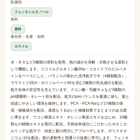
防腐剤
フェノキシエタノール
香料
香料
着色料・色素・顔料
カラメル
水・ＢＧなど2種類の溶剤を使用。他の成分を溶解・分散させる基剤と
して機能します。ココイルグルタミン酸2Na・コカミドプロピルベタ
インをベースにした、バランスの取れた洗浄処方です（4種類配合）。
ラウラミドDEA・ポリソルベート80を含む2種類の乳化成分を配合。
処方全体の安定性を支えています。クエン酸・乳酸Ｎａなど3種類の
pH調整剤・キレート剤を配合。処方のpHバランスを最適に保ち、髪と
頭皮にやさしい環境を維持します。PCA・PCA-Naなど17種類の保
湿・補修成分を配合。適度なうるおいと補修効果でまとまりのある髪
に導きます。ウコン根茎エキス・オレンジ果皮エキスをはじめ、10種
類もの植物エキスを贅沢に配合。天然由来成分にこだわったボタニカ
ルリッチな処方で、頭皮と髪の両方にアプローチします。ポリクオタ
ニウム-10を配合。髪の柔軟性と指通りの改善に寄与します。フェノキ