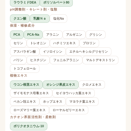
ラウラミドDEA
ポリソルベート80
pH調整剤・キレート剤・塩類
クエン酸
乳酸Ｎａ
塩化Na
保湿・補修成分
PCA
PCA-Na
アラニン
アルギニン
グリシン
セリン
トレオニン
ハチミツエキス
プロリン
アスパラギン酸
イソロイシン
エチルヘキシルグリセリン
バリン
ヒスチジン
フェニルアラニン
マルトデキストリン
トコフェロール
植物エキス
ウコン根茎エキス
オレンジ果皮エキス
クロメエキス
ザイモモナス培養エキス
セイヨウハッカ葉エキス
ペカン殻エキス
ホップエキス
マヨラナ葉エキス
ローズマリー葉エキス
ローヤルゼリーエキス
カチオン界面活性剤・柔軟剤
ポリクオタニウム-10