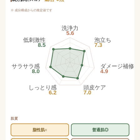
※ 成分構成からの推定値です
洗浄力
5.6
低刺激性
泡立ち
8.5
7.3
サラサラ感
ダメージ補修
8.0
4.9
しっとり感
頭皮ケア
6.2
7.0
肌質
脂性肌○
普通肌◎