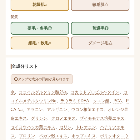
乾燥肌○
敏感肌△
髪質
硬毛・多毛◎
普通毛◎
細毛・軟毛○
ダメージ毛△
全成分リスト
タップで成分の詳細が見られます
水
、
ココイルグルタミン酸2Na
、
コカミドプロピルベタイン
、
コ
コイルメチルタウリンNa
、
ラウラミドDEA
、
クエン酸
、
PCA
、
P
CA-Na
、
アラニン
、
アルギニン
、
ウコン根茎エキス
、
オレンジ果
皮エキス
、
グリシン
、
クロメエキス
、
ザイモモナス培養エキス
、
セイヨウハッカ葉エキス
、
セリン
、
トレオニン
、
ハチミツエキ
ス
、
プロリン
、
ペカン殻エキス
、
ホップエキス
、
ポリクオタニウ