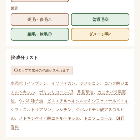
髪質
硬毛・多毛△
普通毛◎
細毛・軟毛◎
ダメージ毛○
全成分リスト
タップで成分の詳細が見られます
水添ポリイソブテン
、
イソドデカン
、
ジメチコン
、
コハク酸ジエ
チルヘキシル
、
ポリシリコーン-13
、
月見草油
、
カニナバラ果実
油
、
ツバキ種子油
、
ビスエチルヘキシルオキシフェノールメトキ
シフェニルトリアジン
、
レシチン
、
ジパルミチン酸アスコルビ
ル
、
メトキシケイヒ酸エチルヘキシル
、
トコフェロール
、
BHT
、
香料