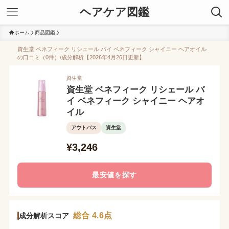
ヘアケア図鑑
ホーム
商品図鑑
資生堂 ベネフィーク リシェール バイ ベネフィーク シャイニー ヘアオイル
の口コミ（0件）/成分解析【2026年4月26日更新】
資生堂
資生堂 ベネフィーク リシェール バ
イ ベネフィーク シャイニー ヘアオ
イル
アウトバス
資生堂
¥3,246
最安値を探す
総合 4.6点
成分解析スコア