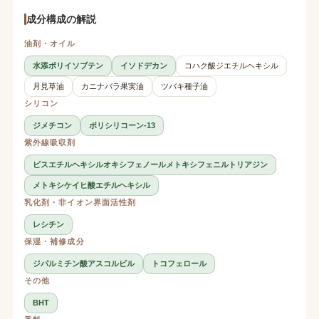
成分構成の解説
油剤・オイル
水添ポリイソブテン
イソドデカン
コハク酸ジエチルヘキシル
月見草油
カニナバラ果実油
ツバキ種子油
シリコン
ジメチコン
ポリシリコーン-13
紫外線吸収剤
ビスエチルヘキシルオキシフェノールメトキシフェニルトリアジン
メトキシケイヒ酸エチルヘキシル
乳化剤・非イオン界面活性剤
レシチン
保湿・補修成分
ジパルミチン酸アスコルビル
トコフェロール
その他
BHT