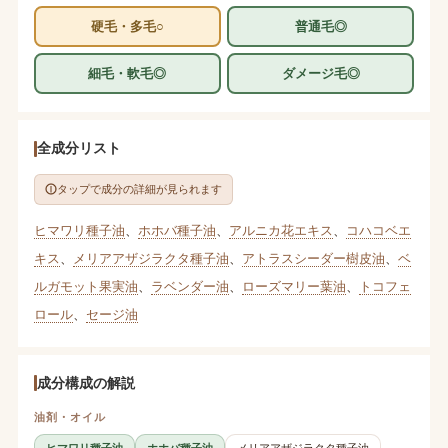
硬毛・多毛○
普通毛◎
細毛・軟毛◎
ダメージ毛◎
全成分リスト
タップで成分の詳細が見られます
ヒマワリ種子油
、
ホホバ種子油
、
アルニカ花エキス
、
コハコベエ
キス
、
メリアアザジラクタ種子油
、
アトラスシーダー樹皮油
、
ベ
ルガモット果実油
、
ラベンダー油
、
ローズマリー葉油
、
トコフェ
ロール
、
セージ油
成分構成の解説
油剤・オイル
ヒマワリ種子油
ホホバ種子油
メリアアザジラクタ種子油