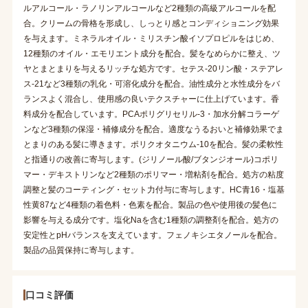
ルアルコール・ラノリンアルコールなど2種類の高級アルコールを配
合。クリームの骨格を形成し、しっとり感とコンディショニング効果
を与えます。ミネラルオイル・ミリスチン酸イソプロピルをはじめ、
12種類のオイル・エモリエント成分を配合。髪をなめらかに整え、ツ
ヤとまとまりを与えるリッチな処方です。セテス-20リン酸・ステアレ
ス-21など3種類の乳化・可溶化成分を配合。油性成分と水性成分をバ
ランスよく混合し、使用感の良いテクスチャーに仕上げています。香
料成分を配合しています。PCAポリグリセリル-3・加水分解コラーゲ
ンなど3種類の保湿・補修成分を配合。適度なうるおいと補修効果でま
とまりのある髪に導きます。ポリクオタニウム-10を配合。髪の柔軟性
と指通りの改善に寄与します。(ジリノール酸/ブタンジオール)コポリ
マー・デキストリンなど2種類のポリマー・増粘剤を配合。処方の粘度
調整と髪のコーティング・セット力付与に寄与します。HC青16・塩基
性黄87など4種類の着色料・色素を配合。製品の色や使用後の髪色に
影響を与える成分です。塩化Naを含む1種類の調整剤を配合。処方の
安定性とpHバランスを支えています。フェノキシエタノールを配合。
製品の品質保持に寄与します。
口コミ評価