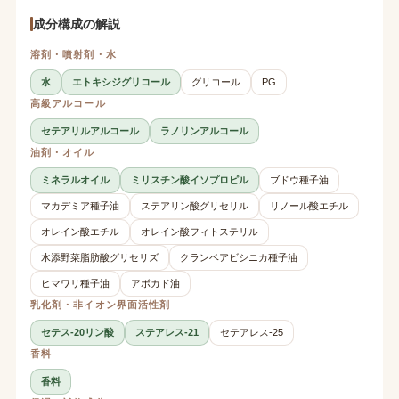
成分構成の解説
溶剤・噴射剤・水
水
エトキシジグリコール
グリコール
PG
高級アルコール
セテアリルアルコール
ラノリンアルコール
油剤・オイル
ミネラルオイル
ミリスチン酸イソプロピル
ブドウ種子油
マカデミア種子油
ステアリン酸グリセリル
リノール酸エチル
オレイン酸エチル
オレイン酸フィトステリル
水添野菜脂肪酸グリセリズ
クランベアビシニカ種子油
ヒマワリ種子油
アボカド油
乳化剤・非イオン界面活性剤
セテス-20リン酸
ステアレス-21
セテアレス-25
香料
香料