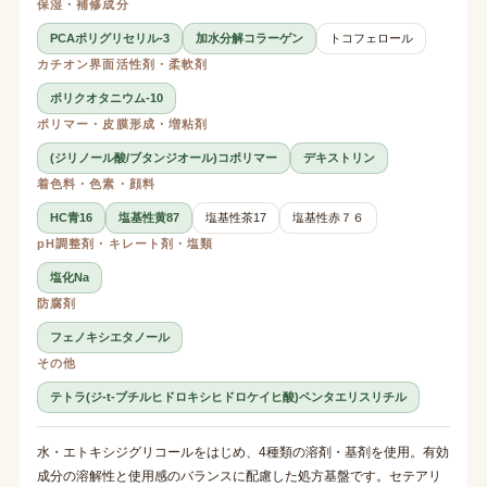
保湿・補修成分
PCAポリグリセリル-3
加水分解コラーゲン
トコフェロール
カチオン界面活性剤・柔軟剤
ポリクオタニウム-10
ポリマー・皮膜形成・増粘剤
(ジリノール酸/ブタンジオール)コポリマー
デキストリン
着色料・色素・顔料
HC青16
塩基性黄87
塩基性茶17
塩基性赤７６
pH調整剤・キレート剤・塩類
塩化Na
防腐剤
フェノキシエタノール
その他
テトラ(ジ-t-ブチルヒドロキシヒドロケイヒ酸)ペンタエリスリチル
水・エトキシジグリコールをはじめ、4種類の溶剤・基剤を使用。有効
成分の溶解性と使用感のバランスに配慮した処方基盤です。セテアリ