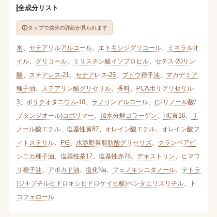
全成分リスト
タップで成分の詳細が見られます
水
、
セテアリルアルコール
、
エトキシジグリコール
、
ミネラルオ
イル
、
グリコール
、
ミリスチン酸イソプロピル
、
セテス-20リン
酸
、
ステアレス-21
、
セテアレス-25
、
ブドウ種子油
、
マカデミア
種子油
、
ステアリン酸グリセリル
、
香料
、
PCAポリグリセリル-
3
、
ポリクオタニウム-10
、
ラノリンアルコール
、
(ジリノール酸/
ブタンジオール)コポリマー
、
加水分解コラーゲン
、
HC青16
、
リ
ノール酸エチル
、
塩基性黄87
、
オレイン酸エチル
、
オレイン酸フ
ィトステリル
、
PG
、
水添野菜脂肪酸グリセリズ
、
クランベアビ
シニカ種子油
、
塩基性茶17
、
塩基性赤76
、
デキストリン
、
ヒマワ
リ種子油
、
アボカド油
、
塩化Na
、
フェノキシエタノール
、
テトラ
(ジ-t-ブチルヒドロキシヒドロケイヒ酸)ペンタエリスリチル
、
ト
コフェロール