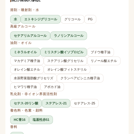
溶剤・噴射剤・水
水
エトキシジグリコール
グリコール
PG
高級アルコール
セテアリルアルコール
ラノリンアルコール
油剤・オイル
ミネラルオイル
ミリスチン酸イソプロピル
ブドウ種子油
マカデミア種子油
ステアリン酸グリセリル
リノール酸エチル
オレイン酸エチル
オレイン酸フィトステリル
水添野菜脂肪酸グリセリズ
クランベアビシニカ種子油
ヒマワリ種子油
アボカド油
乳化剤・非イオン界面活性剤
セテス-20リン酸
ステアレス-21
セテアレス-25
着色料・色素・顔料
HC青16
塩基性赤51
香料