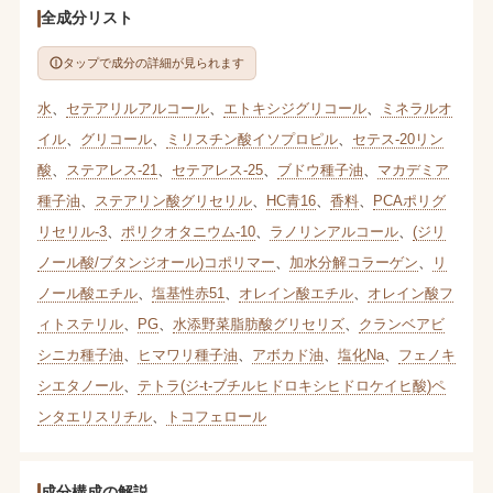
全成分リスト
タップで成分の詳細が見られます
水
、
セテアリルアルコール
、
エトキシジグリコール
、
ミネラルオ
イル
、
グリコール
、
ミリスチン酸イソプロピル
、
セテス-20リン
酸
、
ステアレス-21
、
セテアレス-25
、
ブドウ種子油
、
マカデミア
種子油
、
ステアリン酸グリセリル
、
HC青16
、
香料
、
PCAポリグ
リセリル-3
、
ポリクオタニウム-10
、
ラノリンアルコール
、
(ジリ
ノール酸/ブタンジオール)コポリマー
、
加水分解コラーゲン
、
リ
ノール酸エチル
、
塩基性赤51
、
オレイン酸エチル
、
オレイン酸フ
ィトステリル
、
PG
、
水添野菜脂肪酸グリセリズ
、
クランベアビ
シニカ種子油
、
ヒマワリ種子油
、
アボカド油
、
塩化Na
、
フェノキ
シエタノール
、
テトラ(ジ-t-ブチルヒドロキシヒドロケイヒ酸)ペ
ンタエリスリチル
、
トコフェロール
成分構成の解説