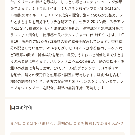
合。クリームの骨格を形成し、しっとり感とコンディショニング効果
を与えます。ミネラルオイル・ミリスチン酸イソプロピルをはじめ、
12種類のオイル・エモリエント成分を配合。髪をなめらかに整え、ツ
ヤとまとまりを与えるリッチな処方です。セテス-20リン酸・ステアレ
ス-21など3種類の乳化・可溶化成分を配合。油性成分と水性成分をバ
ランスよく混合し、使用感の良いテクスチャーに仕上げています。HC
青16・塩基性赤51を含む2種類の着色成分を配合しています。香料成
分を配合しています。PCAポリグリセリル-3・加水分解コラーゲンな
ど3種類の保湿・補修成分を配合。適度なうるおいと補修効果でまとま
りのある髪に導きます。ポリクオタニウム-10を配合。髪の柔軟性と指
通りの改善に寄与します。(ジリノール酸/ブタンジオール)コポリマー
を配合。処方の安定性と使用感の調整に寄与します。塩化Naを含む1
種類の調整剤を配合。処方の安定性とpHバランスを支えています。フ
ェノキシエタノールを配合。製品の品質保持に寄与します。
口コミ評価
まだ口コミはありません。最初の口コミを投稿してみませんか？