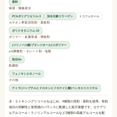
香料
保湿・補修成分
PCAポリグリセリル-3
加水分解コラーゲン
トコフェロール
カチオン界面活性剤・柔軟剤
ポリクオタニウム-10
ポリマー・皮膜形成・増粘剤
(ジリノール酸/ブタンジオール)コポリマー
pH調整剤・キレート剤・塩類
塩化Na
防腐剤
フェノキシエタノール
その他
テトラ(ジ-t-ブチルヒドロキシヒドロケイヒ酸)ペンタエリスリチル
水・エトキシジグリコールをはじめ、4種類の溶剤・基剤を使用。有効
成分の溶解性と使用感のバランスに配慮した処方基盤です。セテアリ
ルアルコール・ラノリンアルコールなど2種類の高級アルコールを配