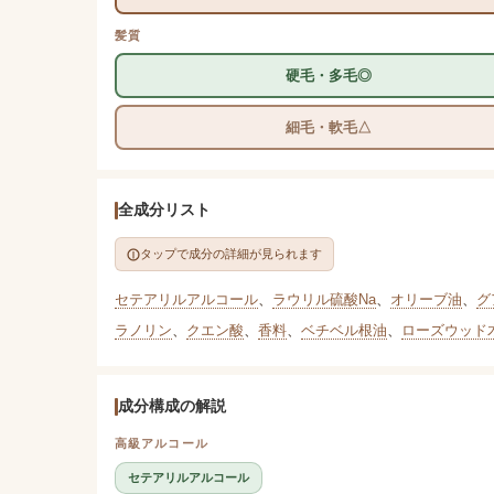
髪質
硬毛・多毛◎
細毛・軟毛△
全成分リスト
タップで成分の詳細が見られます
セテアリルアルコール
、
ラウリル硫酸Na
、
オリーブ油
、
グ
ラノリン
、
クエン酸
、
香料
、
ベチベル根油
、
ローズウッド
成分構成の解説
高級アルコール
セテアリルアルコール