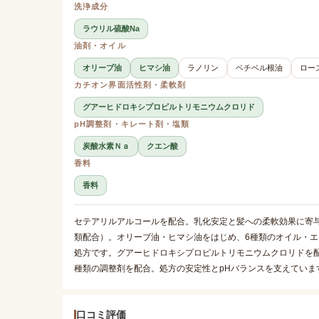
洗浄成分
ラウリル硫酸Na
油剤・オイル
オリーブ油
ヒマシ油
ラノリン
ベチベル根油
ロー
カチオン界面活性剤・柔軟剤
グアーヒドロキシプロピルトリモニウムクロリド
pH調整剤・キレート剤・塩類
炭酸水素Ｎａ
クエン酸
香料
香料
セテアリルアルコールを配合。乳化安定と髪への柔軟効果に寄与
類配合）。オリーブ油・ヒマシ油をはじめ、6種類のオイル・
処方です。グアーヒドロキシプロピルトリモニウムクロリドを
種類の調整剤を配合。処方の安定性とpHバランスを支えていま
口コミ評価