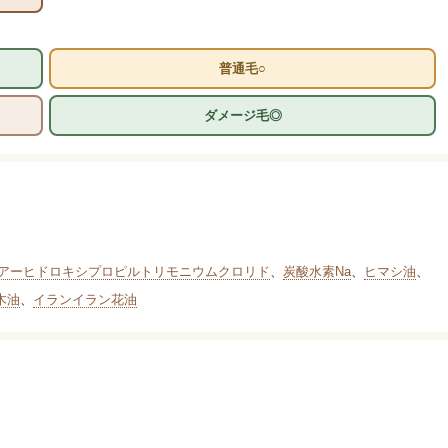
普通毛○
ダメージ毛◎
アーヒドロキシプロピルトリモニウムクロリド
、
炭酸水素Na
、
ヒマシ油
、
木油
、
イランイラン花油