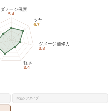
熱ダメージ保護
5.4
ツヤ
6.7
ダメージ補修力
3.8
軽さ
3.4
保湿ケアタイプ