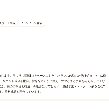
ズウッド木油
イランイラン花油
します。ラウリル硫酸Naをベースにした、バランスの取れた洗浄処方です（1種
エモリエント成分を配合。髪をなめらかに整え、ツヤとまとまりを与えるリッチな
配合。髪の柔軟性と指通りの改善に寄与します。炭酸水素Ｎａ・クエン酸を含む2
す。香料成分を配合しています。