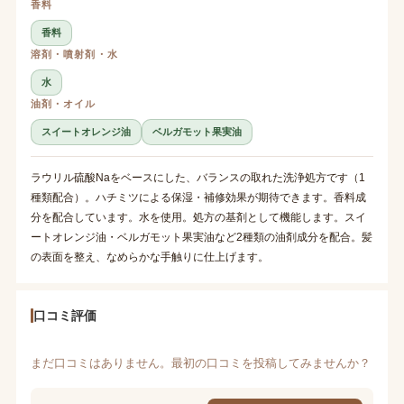
香料
香料
溶剤・噴射剤・水
水
油剤・オイル
スイートオレンジ油
ベルガモット果実油
ラウリル硫酸Naをベースにした、バランスの取れた洗浄処方です（1
種類配合）。ハチミツによる保湿・補修効果が期待できます。香料成
分を配合しています。水を使用。処方の基剤として機能します。スイ
ートオレンジ油・ベルガモット果実油など2種類の油剤成分を配合。髪
の表面を整え、なめらかな手触りに仕上げます。
口コミ評価
まだ口コミはありません。最初の口コミを投稿してみませんか？