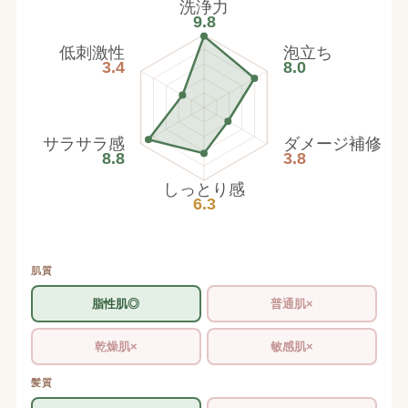
洗浄力
9.8
低刺激性
泡立ち
3.4
8.0
サラサラ感
ダメージ補修
8.8
3.8
しっとり感
6.3
肌質
脂性肌◎
普通肌×
乾燥肌×
敏感肌×
髪質