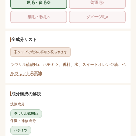
硬毛・多毛◎
普通毛×
細毛・軟毛×
ダメージ毛×
全成分リスト
タップで成分の詳細が見られます
ラウリル硫酸Na
、
ハチミツ
、
香料
、
水
、
スイートオレンジ油
、
ベ
ルガモット果実油
成分構成の解説
洗浄成分
ラウリル硫酸Na
保湿・補修成分
ハチミツ