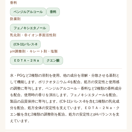
香料
ベンジルアルコール
香料
防腐剤
フェノキシエタノール
乳化剤・非イオン界面活性剤
(C9-11)パレス-8
pH調整剤・キレート剤・塩類
ＥＤＴＡ－２Ｎａ
クエン酸
水・PGなど2種類の溶剤を使用。他の成分を溶解・分散させる基剤と
して機能します。ポリクオタニウム-4を配合。処方の安定性と使用感
の調整に寄与します。ベンジルアルコール・香料など2種類の香料成分
を配合。使用時の香りを演出します。フェノキシエタノールを配合。
製品の品質保持に寄与します。(C9-11)パレス-8を含む1種類の乳化成
分を配合。処方全体の安定性を支えています。ＥＤＴＡ－２Ｎａ・ク
エン酸を含む2種類の調整剤を配合。処方の安定性とpHバランスを支
えています。