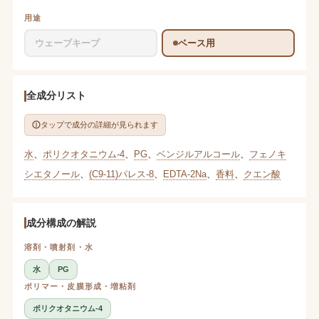
用途
ウェーブキープ
ベース用
全成分リスト
タップで成分の詳細が見られます
水
、
ポリクオタニウム-4
、
PG
、
ベンジルアルコール
、
フェノキ
シエタノール
、
(C9-11)パレス-8
、
EDTA-2Na
、
香料
、
クエン酸
成分構成の解説
溶剤・噴射剤・水
水
PG
ポリマー・皮膜形成・増粘剤
ポリクオタニウム-4