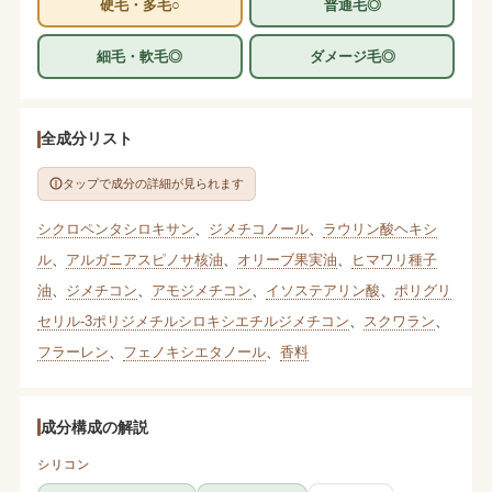
硬毛・多毛○
普通毛◎
細毛・軟毛◎
ダメージ毛◎
全成分リスト
タップで成分の詳細が見られます
シクロペンタシロキサン
、
ジメチコノール
、
ラウリン酸ヘキシ
ル
、
アルガニアスピノサ核油
、
オリーブ果実油
、
ヒマワリ種子
油
、
ジメチコン
、
アモジメチコン
、
イソステアリン酸
、
ポリグリ
セリル-3ポリジメチルシロキシエチルジメチコン
、
スクワラン
、
フラーレン
、
フェノキシエタノール
、
香料
成分構成の解説
シリコン