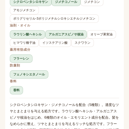
シクロペンタシロキサン
ジメチコノール
ジメチコン
アモジメチコン
ポリグリセリル-3ポリジメチルシロキシエチルジメチコン
油剤・オイル
ラウリン酸ヘキシル
アルガニアスピノサ核油
オリーブ果実油
ヒマワリ種子油
イソステアリン酸
スクワラン
薬用有効成分
フラーレン
防腐剤
フェノキシエタノール
香料
香料
シクロペンタシロキサン・ジメチコノールを配合（5種類）。適度なツ
ヤとまとまりを与える処方です。ラウリン酸ヘキシル・アルガニアス
ピノサ核油をはじめ、6種類のオイル・エモリエント成分を配合。髪を
なめらかに整え、ツヤとまとまりを与えるリッチな処方です。フラー