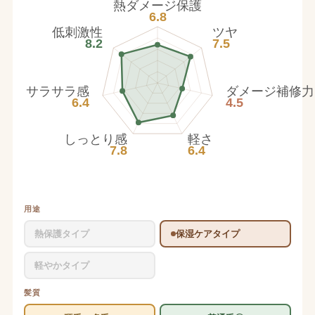
熱ダメージ保護
6.8
低刺激性
ツヤ
8.2
7.5
サラサラ感
ダメージ補修力
6.4
4.5
しっとり感
軽さ
7.8
6.4
用途
熱保護タイプ
保湿ケアタイプ
軽やかタイプ
髪質