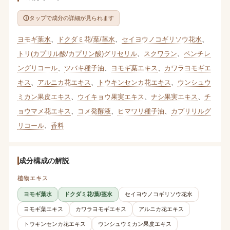
タップで成分の詳細が見られます
ヨモギ葉水
、
ドクダミ花/葉/茎水
、
セイヨウノコギリソウ花水
、
トリ(カプリル酸/カプリン酸)グリセリル
、
スクワラン
、
ペンチレ
ングリコール
、
ツバキ種子油
、
ヨモギ葉エキス
、
カワラヨモギエ
キス
、
アルニカ花エキス
、
トウキンセンカ花エキス
、
ウンシュウ
ミカン果皮エキス
、
ウイキョウ果実エキス
、
ナシ果実エキス
、
チ
ョウマメ花エキス
、
コメ発酵液
、
ヒマワリ種子油
、
カプリリルグ
リコール
、
香料
成分構成の解説
植物エキス
ヨモギ葉水
ドクダミ花/葉/茎水
セイヨウノコギリソウ花水
ヨモギ葉エキス
カワラヨモギエキス
アルニカ花エキス
トウキンセンカ花エキス
ウンシュウミカン果皮エキス