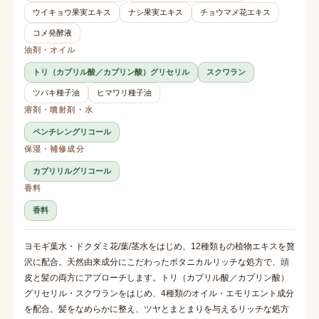
ウイキョウ果実エキス
ナシ果実エキス
チョウマメ花エキス
コメ発酵液
油剤・オイル
トリ（カプリル酸／カプリン酸）グリセリル
スクワラン
ツバキ種子油
ヒマワリ種子油
溶剤・噴射剤・水
ペンチレングリコール
保湿・補修成分
カプリリルグリコール
香料
香料
ヨモギ葉水・ドクダミ花/葉/茎水をはじめ、12種類もの植物エキスを贅
沢に配合。天然由来成分にこだわったボタニカルリッチな処方で、頭
皮と髪の両方にアプローチします。トリ（カプリル酸／カプリン酸）
グリセリル・スクワランをはじめ、4種類のオイル・エモリエント成分
を配合。髪をなめらかに整え、ツヤとまとまりを与えるリッチな処方