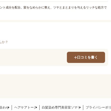
エント成分を配合。髪をなめらかに整え、ツヤとまとまりを与えるリッチな処方で
んか？
口コミを書く
合わせ
ヘアケアトーク
白髪染め専門美容室ソマリ
プライバシーポ