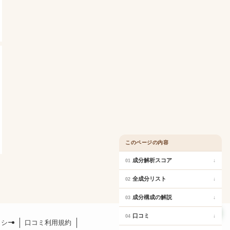
このページの内容
成分解析スコア
↓
01
全成分リスト
↓
02
成分構成の解説
↓
03
口コミ
口コミ
↓
04
リシー
口コミ利用規約