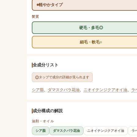
軽やかタイプ
髪質
硬毛・多毛◎
細毛・軟毛○
全成分リスト
タップで成分の詳細が見られます
シア脂
、
ダマスクバラ花油
、
ニオイテンジクアオイ油
、
ラ
成分構成の解説
油剤・オイル
シア脂
ダマスクバラ花油
ニオイテンジクアオイ油
ラ