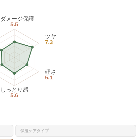
熱ダメージ保護
5.5
ツヤ
7.3
軽さ
5.1
しっとり感
5.6
保湿ケアタイプ