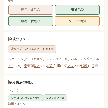
髪質
硬毛・多毛△
普通毛◎
細毛・軟毛◎
ダメージ毛○
全成分リスト
タップで成分の詳細が見られます
シクロペンタシロキサン
、
ジメチコノール
、
パルミチン酸エチル
ヘキシル
、
安息香酸アルキル(C12-15)
、
ダマスクバラ花油
、
香料
成分構成の解説
シリコン
シクロペンタシロキサン
ジメチコノール
油剤・オイル