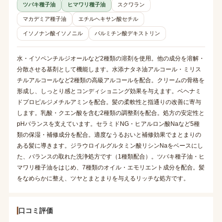
ツバキ種子油
ヒマワリ種子油
スクワラン
マカデミア種子油
エチルヘキサン酸セチル
イソノナン酸イソノニル
パルミチン酸デキストリン
水・イソペンチルジオールなど2種類の溶剤を使用。他の成分を溶解・
分散させる基剤として機能します。水添ナタネ油アルコール・ミリス
チルアルコールなど2種類の高級アルコールを配合。クリームの骨格を
形成し、しっとり感とコンディショニング効果を与えます。ベヘナミ
ドプロピルジメチルアミンを配合。髪の柔軟性と指通りの改善に寄与
します。乳酸・クエン酸を含む2種類の調整剤を配合。処方の安定性と
pHバランスを支えています。セラミドNG・ヒアルロン酸Naなど5種
類の保湿・補修成分を配合。適度なうるおいと補修効果でまとまりの
ある髪に導きます。ジラウロイルグルタミン酸リシンNaをベースにし
た、バランスの取れた洗浄処方です（1種類配合）。ツバキ種子油・ヒ
マワリ種子油をはじめ、7種類のオイル・エモリエント成分を配合。髪
をなめらかに整え、ツヤとまとまりを与えるリッチな処方です。
口コミ評価