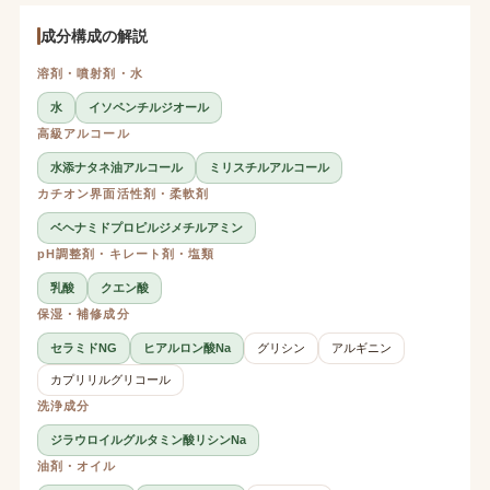
成分構成の解説
溶剤・噴射剤・水
水
イソペンチルジオール
高級アルコール
水添ナタネ油アルコール
ミリスチルアルコール
カチオン界面活性剤・柔軟剤
ベヘナミドプロピルジメチルアミン
pH調整剤・キレート剤・塩類
乳酸
クエン酸
保湿・補修成分
セラミドNG
ヒアルロン酸Na
グリシン
アルギニン
カプリリルグリコール
洗浄成分
ジラウロイルグルタミン酸リシンNa
油剤・オイル