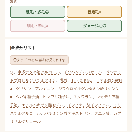
髪質
硬毛・多毛◎
普通毛○
細毛・軟毛×
ダメージ毛◎
全成分リスト
タップで成分の詳細が見られます
水
、
水添ナタネ油アルコール
、
イソペンチルジオール
、
ベヘナミ
ドプロピルジメチルアミン
、
乳酸
、
セラミドNG
、
ヒアルロン酸N
a
、
グリシン
、
アルギニン
、
ジラウロイルグルタミン酸リシンN
a
、
ツバキ種子油
、
ヒマワリ種子油
、
スクワラン
、
マカデミア種
子油
、
エチルヘキサン酸セチル
、
イソノナン酸イソノニル
、
ミリ
スチルアルコール
、
パルミチン酸デキストリン
、
クエン酸
、
カプ
リリルグリコール