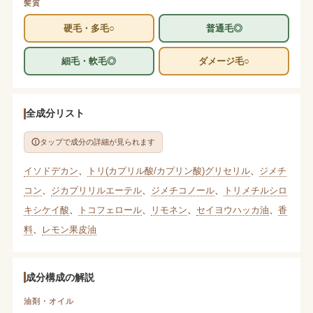
髪質
硬毛・多毛○
普通毛◎
細毛・軟毛◎
ダメージ毛○
全成分リスト
タップで成分の詳細が見られます
イソドデカン
、
トリ(カプリル酸/カプリン酸)グリセリル
、
ジメチ
コン
、
ジカプリリルエーテル
、
ジメチコノール
、
トリメチルシロ
キシケイ酸
、
トコフェロール
、
リモネン
、
セイヨウハッカ油
、
香
料
、
レモン果皮油
成分構成の解説
油剤・オイル