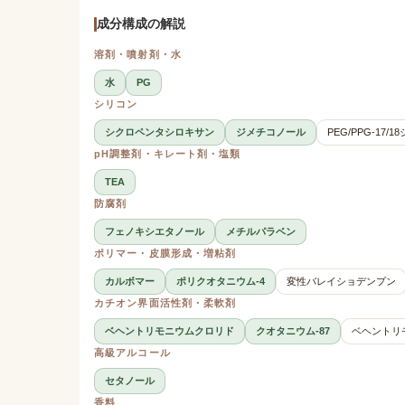
成分構成の解説
溶剤・噴射剤・水
水
PG
シリコン
シクロペンタシロキサン
ジメチコノール
PEG/PPG-17/
pH調整剤・キレート剤・塩類
TEA
防腐剤
フェノキシエタノール
メチルパラベン
ポリマー・皮膜形成・増粘剤
カルボマー
ポリクオタニウム-4
変性バレイショデンプン
カチオン界面活性剤・柔軟剤
ベヘントリモニウムクロリド
クオタニウム-87
ベヘントリ
高級アルコール
セタノール
香料