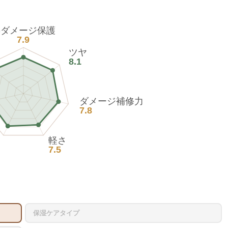
熱ダメージ保護
7.9
ツヤ
8.1
ダメージ補修力
7.8
軽さ
7.5
保湿ケアタイプ