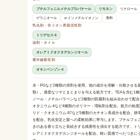
ブチルフェニルメチルプロパナール
リモネン
リナロール
ゲラニオール
α-イソメチルイオノン
香料
乳化剤・非イオン界面活性剤
トリデセス-6
油剤・オイル
オレアミドオクタデカンジオール
紫外線吸収剤
オキシベンゾン-4
水・PGなど2種類の溶剤を使用。他の成分を溶解・分散させる
類）。適度なツヤとまとまりを与える処方です。TEAを含む1
ノール・メチルパラベンなど2種類の防腐剤を組み合わせて配
オタニウム-4など4種類のポリマー・増粘剤を配合。処方の粘
リド・クオタニウム-87など5種類のカチオン系成分を配合。
を配合。乳化安定と髪への柔軟効果に寄与します。ブチルフェ
きのある香り立ちと長続きする残香性を演出する処方です。トリ
レアミドオクタデカンジオールを配合。軽い質感でべたつきにく