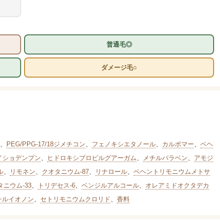
普通毛◎
ダメージ毛○
、
PEG/PPG-17/18ジメチコン
、
フェノキシエタノール
、
カルボマー
、
ベヘ
イショデンプン
、
ヒドロキシプロピルグアーガム
、
メチルパラベン
、
アモジ
ル
、
リモネン
、
クオタニウム-87
、
リナロール
、
ベヘントリモニウムメトサ
ニウム-33
、
トリデセス-6
、
ベンジルアルコール
、
オレアミドオクタデカ
チルイオノン
、
セトリモニウムクロリド
、
香料