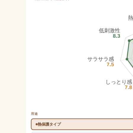
低刺激性
8.3
サラサラ感
7.5
しっとり感
7.8
用途
熱保護タイプ