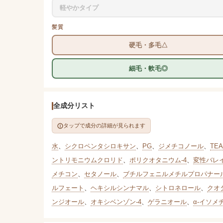
軽やかタイプ
髪質
硬毛・多毛△
細毛・軟毛◎
全成分リスト
タップで成分の詳細が見られます
水
、
シクロペンタシロキサン
、
PG
、
ジメチコノール
、
TEA
ントリモニウムクロリド
、
ポリクオタニウム-4
、
変性バレ
メチコン
、
セタノール
、
ブチルフェニルメチルプロパナー
ルフェート
、
ヘキシルシンナマル
、
シトロネロール
、
クオタ
ンジオール
、
オキシベンゾン-4
、
ゲラニオール
、
α-イソメ