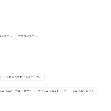
18ジメチコン
アモジメチコン
ヒドロキシプロピルグアーガム
モニウムメトサルフェート
クオタニウム-33
セトリモニウムクロリド