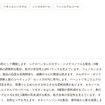
ヘキシルシンナマル
シトロネロール
ベンジルアルコール
基剤として機能します。シクロペンタシロキサン・ジメチコノールを配合（4種
種類の調整剤を配合。処方の安定性とpHバランスを支えています。フェノキシエタ
合。製品の品質を長期間保ち、細菌やカビの繁殖を防ぎます。カルボマー・ポリク
度調整と髪のコーティング・セット力付与に寄与します。ベヘントリモニウムクロ
静電気を抑え、指通りとなめらかさを向上させる柔軟効果があります。セタノール
ニルメチルプロパナール・リモネンをはじめ、9種類の香料成分をブレンド。奥行
デセス-6を含む1種類の乳化成分を配合。処方全体の安定性を支えています。オ
く、自然なツヤを与えます。オキシベンゾン-4を配合。紫外線から髪を保護しま