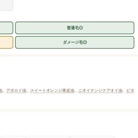
普通毛◎
ダメージ毛◎
油
、
アボカド油
、
スイートオレンジ果皮油
、
ニオイテンジクアオイ油
、
ビタ