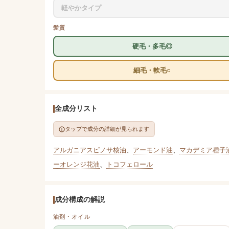
軽やかタイプ
髪質
硬毛・多毛◎
細毛・軟毛○
全成分リスト
タップで成分の詳細が見られます
アルガニアスピノサ核油
、
アーモンド油
、
マカデミア種子
ーオレンジ花油
、
トコフェロール
成分構成の解説
油剤・オイル