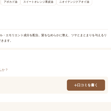
アボカド油
スイートオレンジ果皮油
ニオイテンジクアオイ油
イル・エモリエント成分を配合。髪をなめらかに整え、ツヤとまとまりを与えるリ
できます。
んか？
口コミを書く