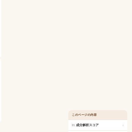
このページの内容
成分解析スコア
↓
01