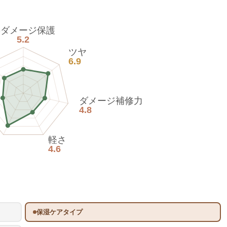
熱ダメージ保護
5.2
ツヤ
6.9
ダメージ補修力
4.8
軽さ
4.6
保湿ケアタイプ