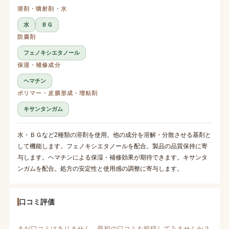
溶剤・噴射剤・水
水
ＢＧ
防腐剤
フェノキシエタノール
保湿・補修成分
ヘマチン
ポリマー・皮膜形成・増粘剤
キサンタンガム
水・ＢＧなど2種類の溶剤を使用。他の成分を溶解・分散させる基剤と
して機能します。フェノキシエタノールを配合。製品の品質保持に寄
与します。ヘマチンによる保湿・補修効果が期待できます。キサンタ
ンガムを配合。処方の安定性と使用感の調整に寄与します。
口コミ評価
まだ口コミはありません。最初の口コミを投稿してみませんか？