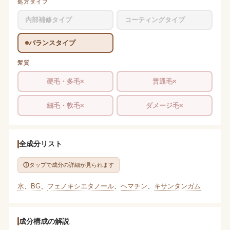
処方タイプ
内部補修タイプ
コーティングタイプ
バランスタイプ
髪質
硬毛・多毛×
普通毛×
細毛・軟毛×
ダメージ毛×
全成分リスト
タップで成分の詳細が見られます
水
、
BG
、
フェノキシエタノール
、
ヘマチン
、
キサンタンガム
成分構成の解説