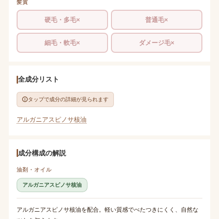
髪質
硬毛・多毛×
普通毛×
細毛・軟毛×
ダメージ毛×
全成分リスト
タップで成分の詳細が見られます
アルガニアスピノサ核油
成分構成の解説
油剤・オイル
アルガニアスピノサ核油
アルガニアスピノサ核油を配合。軽い質感でべたつきにくく、自然な