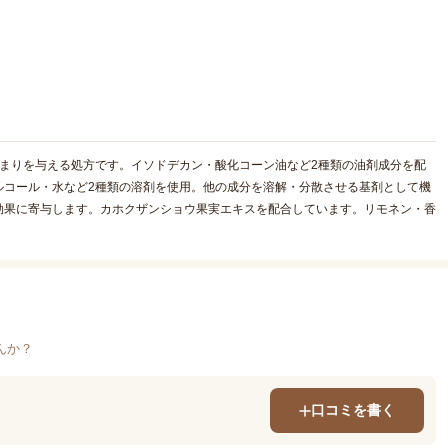
まりを与える処方です。イソドデカン・酸化コーン油など2種類の油剤成分を配
ルコール・水など2種類の溶剤を使用。他の成分を溶解・分散させる基剤として機
効果に寄与します。カホクザンショウ果実エキスを配合しています。リモネン・香
んか？
口コミを書く