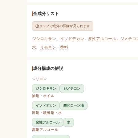
全成分リスト
タップで成分の詳細が見られます
ジシロキサン
、
イソドデカン
、
変性アルコール
、
ジメチコ
水
、
リモネン
、
香料
成分構成の解説
シリコン
ジシロキサン
ジメチコン
油剤・オイル
イソドデカン
酸化コーン油
溶剤・噴射剤・水
変性アルコール
水
高級アルコール