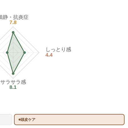
鎮静・抗炎症
7.8
しっとり感
4.4
サラサラ感
8.1
頭皮ケア