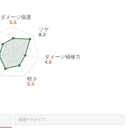
熱ダメージ保護
5.5
ツヤ
8.3
ダメージ補修力
4.8
軽さ
5.5
保湿ケアタイプ