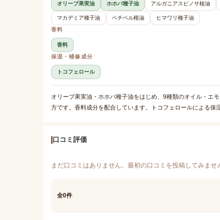
オリーブ果実油
ホホバ種子油
アルガニアスピノサ核油
マカデミア種子油
ベチベル根油
ヒマワリ種子油
香料
香料
保湿・補修成分
トコフェロール
オリーブ果実油・ホホバ種子油をはじめ、9種類のオイル・エ
方です。香料成分を配合しています。トコフェロールによる保
口コミ評価
まだ口コミはありません。最初の口コミを投稿してみませ
全0件