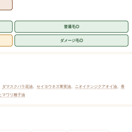
普通毛◎
ダメージ毛◎
、
ダマスクバラ花油
、
セイヨウネズ果実油
、
ニオイテンジクアオイ油
、
香
ヒマワリ種子油