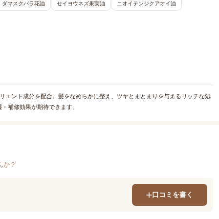
ダマスクバラ花油
セイヨウネズ果実油
ニオイテンジクアオイ油
モリエント成分を配合。髪をなめらかに整え、ツヤとまとまりを与えるリッチな処
湿・補修効果が期待できます。
んか？
口コミを書く