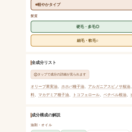
軽やかタイプ
髪質
硬毛・多毛◎
細毛・軟毛○
全成分リスト
タップで成分の詳細が見られます
オリーブ果実油
、
ホホバ種子油
、
アルガニアスピノサ核油
料
、
マカデミア種子油
、
トコフェロール
、
ベチベル根油
、
成分構成の解説
油剤・オイル