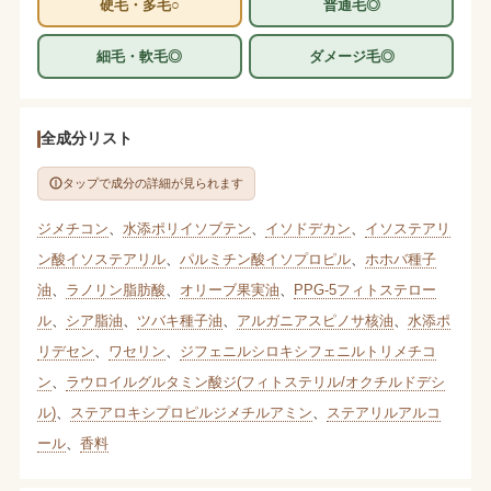
硬毛・多毛○
普通毛◎
細毛・軟毛◎
ダメージ毛◎
全成分リスト
タップで成分の詳細が見られます
ジメチコン
、
水添ポリイソブテン
、
イソドデカン
、
イソステアリ
ン酸イソステアリル
、
パルミチン酸イソプロピル
、
ホホバ種子
油
、
ラノリン脂肪酸
、
オリーブ果実油
、
PPG-5フィトステロー
ル
、
シア脂油
、
ツバキ種子油
、
アルガニアスピノサ核油
、
水添ポ
リデセン
、
ワセリン
、
ジフェニルシロキシフェニルトリメチコ
ン
、
ラウロイルグルタミン酸ジ(フィトステリル/オクチルドデシ
ル)
、
ステアロキシプロピルジメチルアミン
、
ステアリルアルコ
ール
、
香料