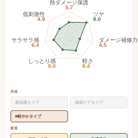
熱ダメージ保護
5.7
低刺激性
ツヤ
4.9
9.0
サラサラ感
ダメージ補修力
6.4
4.5
しっとり感
軽さ
6.0
6.4
用途
熱保護タイプ
保湿ケアタイプ
軽やかタイプ
髪質