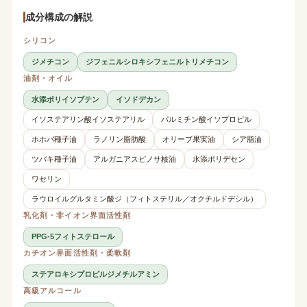
成分構成の解説
シリコン
ジメチコン
ジフェニルシロキシフェニルトリメチコン
油剤・オイル
水添ポリイソブテン
イソドデカン
イソステアリン酸イソステアリル
パルミチン酸イソプロピル
ホホバ種子油
ラノリン脂肪酸
オリーブ果実油
シア脂油
ツバキ種子油
アルガニアスピノサ核油
水添ポリデセン
ワセリン
ラウロイルグルタミン酸ジ（フィトステリル／オクチルドデシル）
乳化剤・非イオン界面活性剤
PPG-5フィトステロール
カチオン界面活性剤・柔軟剤
ステアロキシプロピルジメチルアミン
高級アルコール