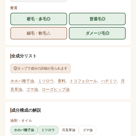
髪質
硬毛・多毛◎
普通毛◎
細毛・軟毛△
ダメージ毛◎
全成分リスト
タップで成分の詳細が見られます
ホホバ種子油
、
ミツロウ
、
香料
、
トコフェロール
、
ハチミツ
、
月
見草油
、
ゴマ油
、
ローズヒップ油
成分構成の解説
油剤・オイル
ホホバ種子油
ミツロウ
月見草油
ゴマ油