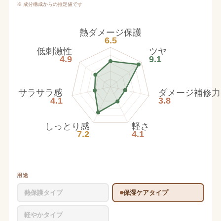
※ 成分構成からの推定値です
熱ダメージ保護
6.5
低刺激性
ツヤ
4.9
9.1
サラサラ感
ダメージ補修力
4.1
3.8
しっとり感
軽さ
7.2
4.1
用途
熱保護タイプ
保湿ケアタイプ
軽やかタイプ