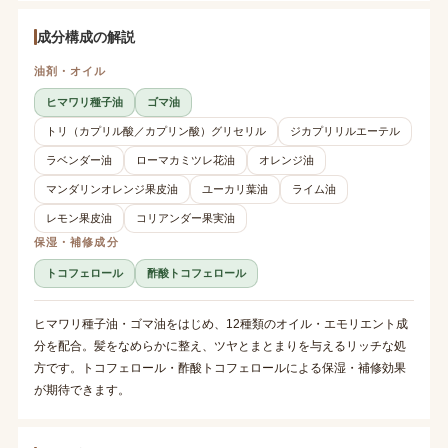
成分構成の解説
油剤・オイル
ヒマワリ種子油
ゴマ油
トリ（カプリル酸／カプリン酸）グリセリル
ジカプリリルエーテル
ラベンダー油
ローマカミツレ花油
オレンジ油
マンダリンオレンジ果皮油
ユーカリ葉油
ライム油
レモン果皮油
コリアンダー果実油
保湿・補修成分
トコフェロール
酢酸トコフェロール
ヒマワリ種子油・ゴマ油をはじめ、12種類のオイル・エモリエント成
分を配合。髪をなめらかに整え、ツヤとまとまりを与えるリッチな処
方です。トコフェロール・酢酸トコフェロールによる保湿・補修効果
が期待できます。