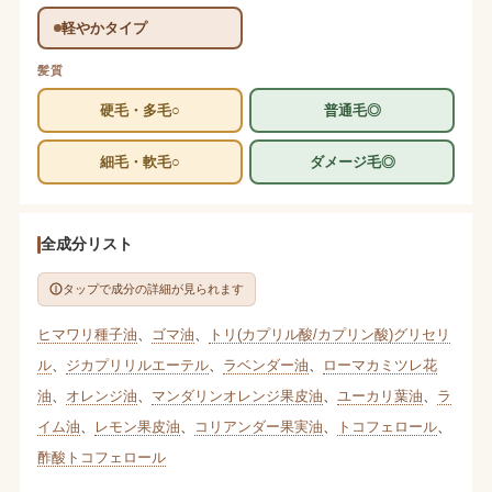
軽やかタイプ
髪質
硬毛・多毛○
普通毛◎
細毛・軟毛○
ダメージ毛◎
全成分リスト
タップで成分の詳細が見られます
ヒマワリ種子油
、
ゴマ油
、
トリ(カプリル酸/カプリン酸)グリセリ
ル
、
ジカプリリルエーテル
、
ラベンダー油
、
ローマカミツレ花
油
、
オレンジ油
、
マンダリンオレンジ果皮油
、
ユーカリ葉油
、
ラ
イム油
、
レモン果皮油
、
コリアンダー果実油
、
トコフェロール
、
酢酸トコフェロール