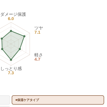
熱ダメージ保護
6.0
ツヤ
7.1
軽さ
4.7
しっとり感
7.3
保湿ケアタイプ