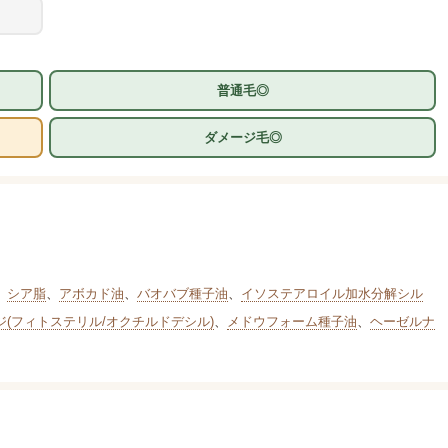
普通毛◎
ダメージ毛◎
、
シア脂
、
アボカド油
、
バオバブ種子油
、
イソステアロイル加水分解シル
(フィトステリル/オクチルドデシル)
、
メドウフォーム種子油
、
ヘーゼルナ