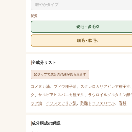
軽やかタイプ
髪質
硬毛・多毛◎
細毛・軟毛○
全成分リスト
タップで成分の詳細が見られます
コメヌカ油
、
ブドウ種子油
、
スクレロカリアビレア種子油
ク
、
サルビアヒスパニカ種子油
、
ラウロイルグルタミン酸ジ
ッツ油
、
イソステアリン酸
、
酢酸トコフェロール
、
香料
成分構成の解説