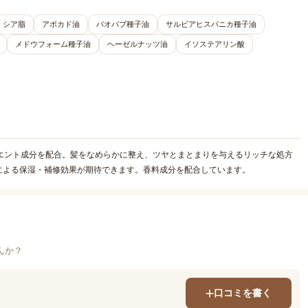
シア脂
アボカド油
バオバブ種子油
サルビアヒスパニカ種子油
メドウフォーム種子油
ヘーゼルナッツ油
イソステアリン酸
エント成分を配合。髪をなめらかに整え、ツヤとまとまりを与えるリッチな処方
による保湿・補修効果が期待できます。香料成分を配合しています。
んか？
口コミを書く