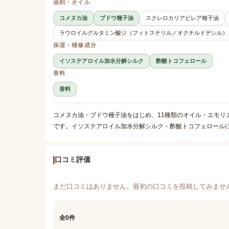
油剤・オイル
コメヌカ油
ブドウ種子油
スクレロカリアビレア種子油
ラウロイルグルタミン酸ジ（フィトステリル／オクチルドデシル）
保湿・補修成分
イソステアロイル加水分解シルク
酢酸トコフェロール
香料
香料
コメヌカ油・ブドウ種子油をはじめ、11種類のオイル・エモリ
です。イソステアロイル加水分解シルク・酢酸トコフェロール
口コミ評価
まだ口コミはありません。最初の口コミを投稿してみませ
全0件