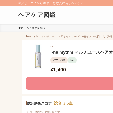
成分と口コミから選ぶ、 あなたに合うヘアケア
ヘアケア図鑑
ホーム
商品図鑑
I-ne mythm マルチユースヘアオイル シャインモイストの口コミ（0件
I-ne
I-ne mythm マルチユースヘ
アウトバス
I-ne
¥1,400
総合 3.6点
成分解析スコア
※ 成分構成からの推定値です