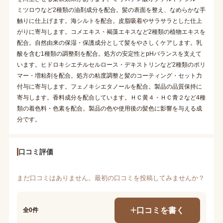
ミツロウなど2種類の油剤成分を配合。髪の表面を整え、なめらかな手
触りに仕上げます。海シルトを配合。皮脂吸着やサラサラとした仕上
がりに寄与します。コメエキス・褐藻エキスなど2種類の植物エキスを
配合。自然由来の保湿・保護成分として髪をやさしくケアします。乳
酸を含む1種類の調整剤を配合。処方の安定性とpHバランスを支えて
います。ヒドロキシエチルセルロース・デキストリンなど2種類のポリ
マー・増粘剤を配合。処方の粘度調整と髪のコーティング・セット力
付与に寄与します。フェノキシエタノールを配合。製品の品質保持に
寄与します。香料成分を配合しています。ＨＣ黄４・ＨＣ青２など4種
類の着色料・色素を配合。製品の色や使用後の髪色に影響を与える成
分です。
口コミ評価
まだ口コミはありません。最初の口コミを投稿してみませんか？
口コミを書く
全0件