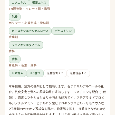
コメエキス
褐藻エキス
pH調整剤・キレート剤・塩類
乳酸
ポリマー・皮膜形成・増粘剤
ヒドロキシエチルセルロース
デキストリン
防腐剤
フェノキシエタノール
香料
香料
着色料・色素・顔料
ＨＣ黄４
ＨＣ青２
塩基性青７５
塩基性茶１６
水を使用。処方の基剤として機能します。セテアリルアルコールを配
合。乳化安定と髪への柔軟効果に寄与します。ジメチコンを配合（1種
類）。適度なツヤとまとまりを与える処方です。ステアラミドプロピ
ルジメチルアミン・ヒアルロン酸ヒドロキシプロピルトリモニウムな
ど3種類のカチオン系成分を配合。静電気を抑え、指通りとなめらかさ
を向上させる柔軟効果があります。ミリスチン酸オクチルドデシル・