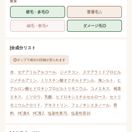
髪質
硬毛・多毛◎
普通毛△
細毛・軟毛×
ダメージ毛◎
全成分リスト
タップで成分の詳細が見られます
水
、
セテアリルアルコール
、
ジメチコン
、
ステアラミドプロピル
ジメチルアミン
、
ミリスチン酸オクチルドデシル
、
海シルト
、
ヒ
アルロン酸ヒドロキシプロピルトリモニウム
、
コメエキス
、
褐藻
エキス
、
ミツロウ
、
乳酸
、
ヒドロキシエチルセルロース
、
セトリ
モニウムクロリド
、
デキストリン
、
フェノキシエタノール
、
香
料
、
HC黄4
、
HC青2
、
塩基性青75
、
塩基性茶16