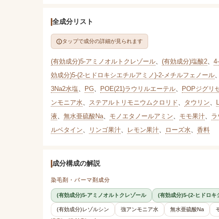
全成分リスト
タップで成分の詳細が見られます
(有効成分)5-アミノオルトクレゾール
、
(有効成分)塩酸2
、
効成分)5-(2-ヒドロキシエチルアミノ)-2-メチルフェノール
3Na2水塩
、
PG
、
POE(21)ラウリルエーテル
、
POPジグリ
ンモニア水
、
ステアルトリモニウムクロリド
、
タウリン
、
液
、
無水亜硫酸Na
、
モノエタノールアミン
、
モモ果汁
、
ラ
ルベタイン
、
リンゴ果汁
、
レモン果汁
、
ローズ水
、
香料
成分構成の解説
染毛剤・パーマ剤成分
(有効成分)5-アミノオルトクレゾール
(有効成分)5-(2-ヒドロ
(有効成分)レゾルシン
強アンモニア水
無水亜硫酸Na