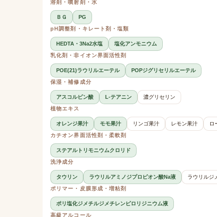
溶剤・噴射剤・水
ＢＧ
PG
pH調整剤・キレート剤・塩類
HEDTA・3Na2水塩
塩化アンモニウム
乳化剤・非イオン界面活性剤
POE(21)ラウリルエーテル
POPジグリセリルエーテル
保湿・補修成分
アスコルビン酸
L-テアニン
濃グリセリン
植物エキス
オレンジ果汁
モモ果汁
リンゴ果汁
レモン果汁
ロ
カチオン界面活性剤・柔軟剤
ステアルトリモニウムクロリド
洗浄成分
タウリン
ラウリルアミノジプロピオン酸Na液
ラウリルジ
ポリマー・皮膜形成・増粘剤
ポリ塩化ジメチルジメチレンピロリジニウム液
高級アルコール