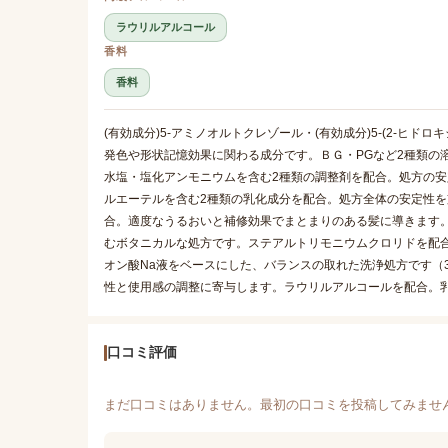
ラウリルアルコール
香料
香料
(有効成分)5-アミノオルトクレゾール・(有効成分)5-(2-ヒ
発色や形状記憶効果に関わる成分です。ＢＧ・PGなど2種類の溶
水塩・塩化アンモニウムを含む2種類の調整剤を配合。処方の安定
ルエーテルを含む2種類の乳化成分を配合。処方全体の安定性を
合。適度なうるおいと補修効果でまとまりのある髪に導きます
むボタニカルな処方です。ステアルトリモニウムクロリドを配
オン酸Na液をベースにした、バランスの取れた洗浄処方です（
性と使用感の調整に寄与します。ラウリルアルコールを配合。
口コミ評価
まだ口コミはありません。最初の口コミを投稿してみませ