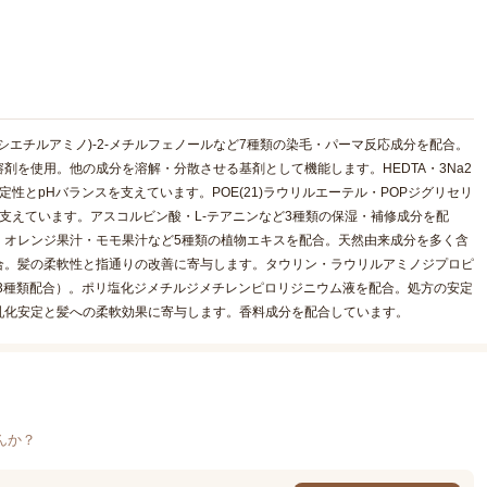
ドロキシエチルアミノ)-2-メチルフェノールなど7種類の染毛・パーマ反応成分を配合。
剤を使用。他の成分を溶解・分散させる基剤として機能します。HEDTA・3Na2
性とpHバランスを支えています。POE(21)ラウリルエーテル・POPジグリセリ
支えています。アスコルビン酸・L-テアニンなど3種類の保湿・補修成分を配
。オレンジ果汁・モモ果汁など5種類の植物エキスを配合。天然由来成分を多く含
合。髪の柔軟性と指通りの改善に寄与します。タウリン・ラウリルアミノジプロピ
3種類配合）。ポリ塩化ジメチルジメチレンピロリジニウム液を配合。処方の安定
乳化安定と髪への柔軟効果に寄与します。香料成分を配合しています。
んか？