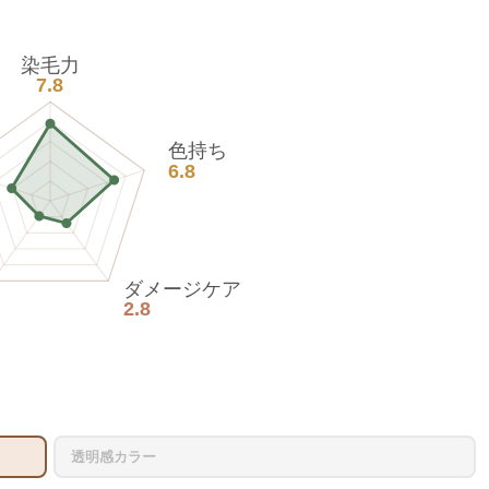
染毛力
7.8
色持ち
6.8
ダメージケア
2.8
透明感カラー