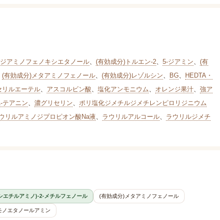
4-ジアミノフェノキシエタノール
、
(有効成分)トルエン-2
、
5-ジアミン
、
(有
、
(有効成分)メタアミノフェノール
、
(有効成分)レゾルシン
、
BG
、
HEDTA・
セリルエーテル
、
アスコルビン酸
、
塩化アンモニウム
、
オレンジ果汁
、
強ア
L-テアニン
、
濃グリセリン
、
ポリ塩化ジメチルジメチレンピロリジニウム
ウリルアミノジプロピオン酸Na液
、
ラウリルアルコール
、
ラウリルジメチ
キシエチルアミノ)-2-メチルフェノール
(有効成分)メタアミノフェノール
モノエタノールアミン