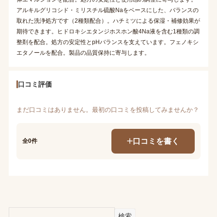
アルキルグリコシド・ミリスチル硫酸Naをベースにした、バランスの
取れた洗浄処方です（2種類配合）。ハチミツによる保湿・補修効果が
期待できます。ヒドロキシエタンジホスホン酸4Na液を含む1種類の調
整剤を配合。処方の安定性とpHバランスを支えています。フェノキシ
エタノールを配合。製品の品質保持に寄与します。
口コミ評価
まだ口コミはありません。最初の口コミを投稿してみませんか？
口コミを書く
全0件
検索