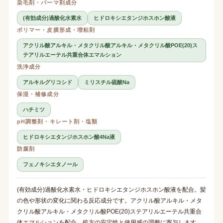
染毛剤・パーマ剤成分
(有効成分)過酸化水素水
ヒドロキシエタンジホスホン酸液
ポリマー・皮膜形成・増粘剤
アクリル酸アルキル・メタクリル酸アルキル・メタクリル酸POE(20)ス
テアリルエーテル共重合体エマルション
洗浄成分
アルキルグリコシド
ミリスチル硫酸Na
保湿・補修成分
ハチミツ
pH調整剤・キレート剤・塩類
ヒドロキシエタンジホスホン酸4Na液
防腐剤
フェノキシエタノール
(有効成分)過酸化水素水・ヒドロキシエタンジホスホン酸液を配合。髪
の色や形状の変化に関わる反応成分です。アクリル酸アルキル・メタ
クリル酸アルキル・メタクリル酸POE(20)ステアリルエーテル共重合
体エマルションを配合。処方の安定性と使用感の調整に寄与します。