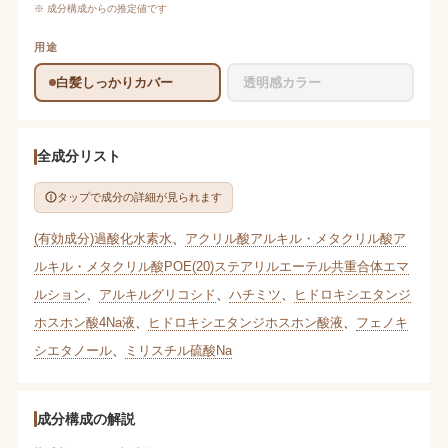
※ 成分構成からの推定値です
用途
白髪しっかりカバー
透明感カラー
全成分リスト
タップで成分の詳細が見られます
(有効成分)過酸化水素水
、
アクリル酸アルキル・メタクリル酸ア
ルキル・メタクリル酸POE(20)ステアリルエーテル共重合体エマ
ルション
、
アルキルグリコシド
、
ハチミツ
、
ヒドロキシエタンジ
ホスホン酸4Na液
、
ヒドロキシエタンジホスホン酸液
、
フェノキ
シエタノール
、
ミリスチル硫酸Na
成分構成の解説