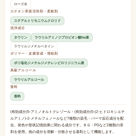
ローズ水
カチオン界面活性剤・柔軟剤
ステアルトリモニウムクロリド
洗浄成分
タウリン
ラウリルアミノジプロピオン酸Na液
ラウリルジメチルベタイン
ポリマー・皮膜形成・増粘剤
ポリ塩化ジメチルジメチレンピロリジニウム液
高級アルコール
ラウリルアルコール
香料
香料
(有効成分)5-アミノオルトクレゾール・(有効成分)5-(2-ヒドロキシエチ
ルアミノ)-2-メチルフェノールなど7種類の染毛・パーマ反応成分を配
合。発色や形状記憶効果に関わる成分です。ＢＧ・PGなど2種類の溶
剤を使用。他の成分を溶解・分散させる基剤として機能します。