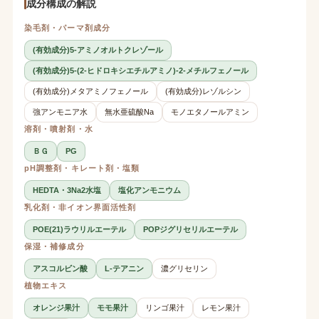
成分構成の解説
染毛剤・パーマ剤成分
(有効成分)5-アミノオルトクレゾール
(有効成分)5-(2-ヒドロキシエチルアミノ)-2-メチルフェノール
(有効成分)メタアミノフェノール
(有効成分)レゾルシン
強アンモニア水
無水亜硫酸Na
モノエタノールアミン
溶剤・噴射剤・水
ＢＧ
PG
pH調整剤・キレート剤・塩類
HEDTA・3Na2水塩
塩化アンモニウム
乳化剤・非イオン界面活性剤
POE(21)ラウリルエーテル
POPジグリセリルエーテル
保湿・補修成分
アスコルビン酸
L-テアニン
濃グリセリン
植物エキス
オレンジ果汁
モモ果汁
リンゴ果汁
レモン果汁