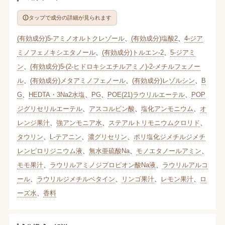
タップで成分の詳細が見られます
(有効成分)5-アミノオルトクレゾール
、
(有効成分)塩酸2
、
4-ジア
ミノフェノキシエタノール
、
(有効成分)トルエン-2
、
5-ジアミ
ン
、
(有効成分)5-(2-ヒドロキシエチルアミノ)-2-メチルフェノー
ル
、
(有効成分)メタアミノフェノール
、
(有効成分)レゾルシン
、
B
G
、
HEDTA・3Na2水塩
、
PG
、
POE(21)ラウリルエーテル
、
POP
ジグリセリルエーテル
、
アスコルビン酸
、
塩化アンモニウム
、
オ
レンジ果汁
、
強アンモニア水
、
ステアルトリモニウムクロリド
、
タウリン
、
L-テアニン
、
濃グリセリン
、
ポリ塩化ジメチルジメチ
レンピロリジニウム液
、
無水亜硫酸Na
、
モノエタノールアミン
、
モモ果汁
、
ラウリルアミノジプロピオン酸Na液
、
ラウリルアルコ
ール
、
ラウリルジメチルベタイン
、
リンゴ果汁
、
レモン果汁
、
ロ
ーズ水
、
香料