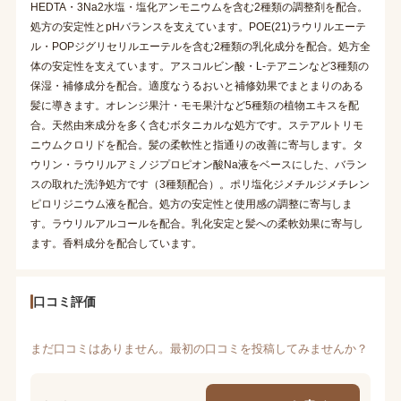
HEDTA・3Na2水塩・塩化アンモニウムを含む2種類の調整剤を配合。
処方の安定性とpHバランスを支えています。POE(21)ラウリルエーテ
ル・POPジグリセリルエーテルを含む2種類の乳化成分を配合。処方全
体の安定性を支えています。アスコルビン酸・L-テアニンなど3種類の
保湿・補修成分を配合。適度なうるおいと補修効果でまとまりのある
髪に導きます。オレンジ果汁・モモ果汁など5種類の植物エキスを配
合。天然由来成分を多く含むボタニカルな処方です。ステアルトリモ
ニウムクロリドを配合。髪の柔軟性と指通りの改善に寄与します。タ
ウリン・ラウリルアミノジプロピオン酸Na液をベースにした、バラン
スの取れた洗浄処方です（3種類配合）。ポリ塩化ジメチルジメチレン
ピロリジニウム液を配合。処方の安定性と使用感の調整に寄与しま
す。ラウリルアルコールを配合。乳化安定と髪への柔軟効果に寄与し
ます。香料成分を配合しています。
口コミ評価
まだ口コミはありません。最初の口コミを投稿してみませんか？