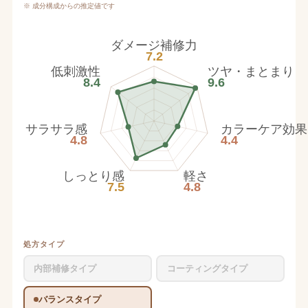
※ 成分構成からの推定値です
ダメージ補修力
7.2
低刺激性
ツヤ・まとまり
8.4
9.6
サラサラ感
カラーケア効果
4.8
4.4
しっとり感
軽さ
7.5
4.8
処方タイプ
内部補修タイプ
コーティングタイプ
バランスタイプ