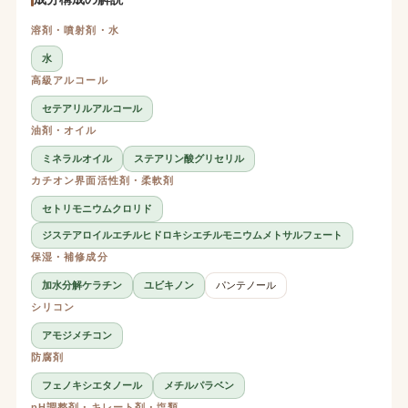
溶剤・噴射剤・水
水
高級アルコール
セテアリルアルコール
油剤・オイル
ミネラルオイル
ステアリン酸グリセリル
カチオン界面活性剤・柔軟剤
セトリモニウムクロリド
ジステアロイルエチルヒドロキシエチルモニウムメトサルフェート
保湿・補修成分
加水分解ケラチン
ユビキノン
パンテノール
シリコン
アモジメチコン
防腐剤
フェノキシエタノール
メチルパラベン
pH調整剤・キレート剤・塩類