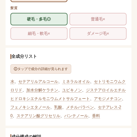
髪質
硬毛・多毛◎
普通毛×
細毛・軟毛×
ダメージ毛×
全成分リスト
タップで成分の詳細が見られます
水
、
セテアリルアルコール
、
ミネラルオイル
、
セトリモニウムク
ロリド
、
加水分解ケラチン
、
ユビキノン
、
ジステアロイルエチル
ヒドロキシエチルモニウムメトサルフェート
、
アモジメチコン
、
フェノキシエタノール
、
乳酸
、
メチルパラベン
、
セテアレス-2
0
、
ステアリン酸グリセリル
、
パンテノール
、
香料
成分構成の解説