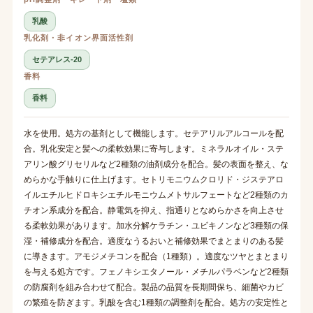
乳酸
乳化剤・非イオン界面活性剤
セテアレス-20
香料
香料
水を使用。処方の基剤として機能します。セテアリルアルコールを配
合。乳化安定と髪への柔軟効果に寄与します。ミネラルオイル・ステ
アリン酸グリセリルなど2種類の油剤成分を配合。髪の表面を整え、な
めらかな手触りに仕上げます。セトリモニウムクロリド・ジステアロ
イルエチルヒドロキシエチルモニウムメトサルフェートなど2種類のカ
チオン系成分を配合。静電気を抑え、指通りとなめらかさを向上させ
る柔軟効果があります。加水分解ケラチン・ユビキノンなど3種類の保
湿・補修成分を配合。適度なうるおいと補修効果でまとまりのある髪
に導きます。アモジメチコンを配合（1種類）。適度なツヤとまとまり
を与える処方です。フェノキシエタノール・メチルパラベンなど2種類
の防腐剤を組み合わせて配合。製品の品質を長期間保ち、細菌やカビ
の繁殖を防ぎます。乳酸を含む1種類の調整剤を配合。処方の安定性と