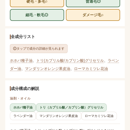
硬毛・多毛○
普通毛◎
細毛・軟毛◎
ダメージ毛○
全成分リスト
タップで成分の詳細が見られます
ホホバ種子油
、
トリ(カプリル酸/カプリン酸)グリセリル
、
ラベン
ダー油
、
マンダリンオレンジ果皮油
、
ローマカミツレ花油
成分構成の解説
油剤・オイル
ホホバ種子油
トリ（カプリル酸／カプリン酸）グリセリル
ラベンダー油
マンダリンオレンジ果皮油
ローマカミツレ花油