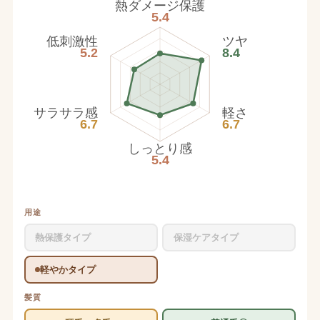
熱ダメージ保護
5.4
低刺激性
ツヤ
5.2
8.4
サラサラ感
軽さ
6.7
6.7
しっとり感
5.4
用途
熱保護タイプ
保湿ケアタイプ
軽やかタイプ
髪質