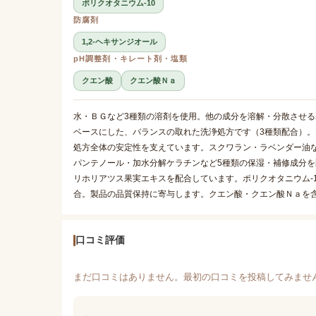
ポリクオタニウム-10
防腐剤
1,2-ヘキサンジオール
pH調整剤・キレート剤・塩類
クエン酸
クエン酸Ｎａ
水・ＢＧなど3種類の溶剤を使用。他の成分を溶解・分散させる
ベースにした、バランスの取れた洗浄処方です（3種類配合）。テ
処方全体の安定性を支えています。スクワラン・ラベンダー油
パンテノール・加水分解ケラチンなど5種類の保湿・補修成分
リホリアツス果実エキスを配合しています。ポリクオタニウム-1
合。製品の品質保持に寄与します。クエン酸・クエン酸Ｎａを含
口コミ評価
まだ口コミはありません。最初の口コミを投稿してみませ