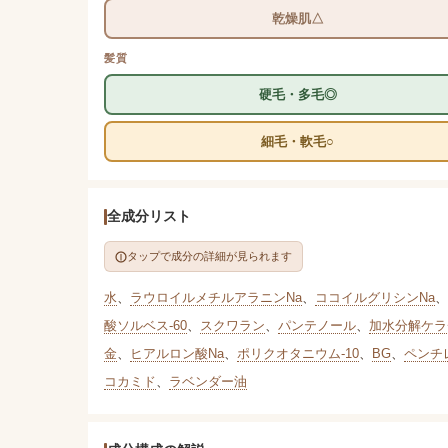
乾燥肌△
髪質
硬毛・多毛◎
細毛・軟毛○
全成分リスト
タップで成分の詳細が見られます
水
、
ラウロイルメチルアラニンNa
、
ココイルグリシンNa
、
酸ソルベス-60
、
スクワラン
、
パンテノール
、
加水分解ケラ
金
、
ヒアルロン酸Na
、
ポリクオタニウム-10
、
BG
、
ペンチ
コカミド
、
ラベンダー油