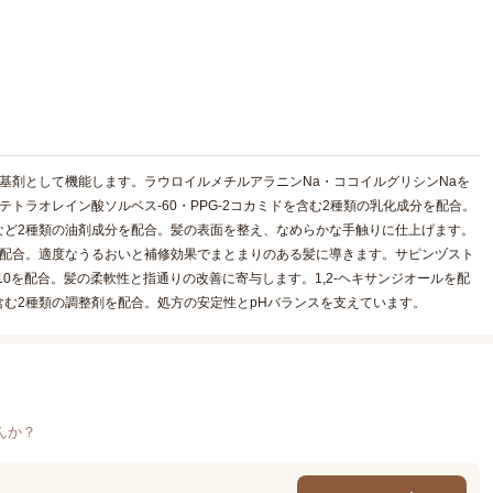
基剤として機能します。ラウロイルメチルアラニンNa・ココイルグリシンNaを
トラオレイン酸ソルベス-60・PPG-2コカミドを含む2種類の乳化成分を配合。
など2種類の油剤成分を配合。髪の表面を整え、なめらかな手触りに仕上げます。
を配合。適度なうるおいと補修効果でまとまりのある髪に導きます。サピンヅスト
0を配合。髪の柔軟性と指通りの改善に寄与します。1,2-ヘキサンジオールを配
む2種類の調整剤を配合。処方の安定性とpHバランスを支えています。
んか？