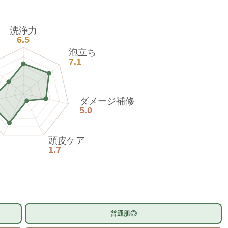
洗浄力
6.5
泡立ち
7.1
ダメージ補修
5.0
頭皮ケア
1.7
普通肌◎