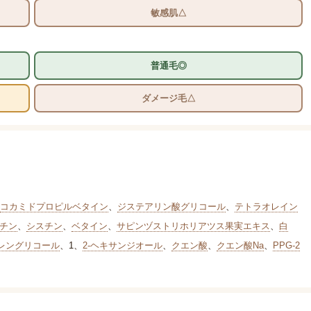
敏感肌△
普通毛◎
ダメージ毛△
コカミドプロピルベタイン
、
ジステアリン酸グリコール
、
テトラオレイン
チン
、
シスチン
、
ベタイン
、
サピンヅストリホリアツス果実エキス
、
白
レングリコール
、
1
、
2-ヘキサンジオール
、
クエン酸
、
クエン酸Na
、
PPG-2