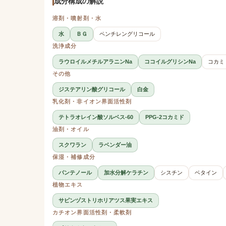
成分構成の解説
溶剤・噴射剤・水
水
ＢＧ
ペンチレングリコール
洗浄成分
ラウロイルメチルアラニンNa
ココイルグリシンNa
コカミ
その他
ジステアリン酸グリコール
白金
乳化剤・非イオン界面活性剤
テトラオレイン酸ソルベス-60
PPG-2コカミド
油剤・オイル
スクワラン
ラベンダー油
保湿・補修成分
パンテノール
加水分解ケラチン
シスチン
ベタイン
植物エキス
サピンヅストリホリアツス果実エキス
カチオン界面活性剤・柔軟剤