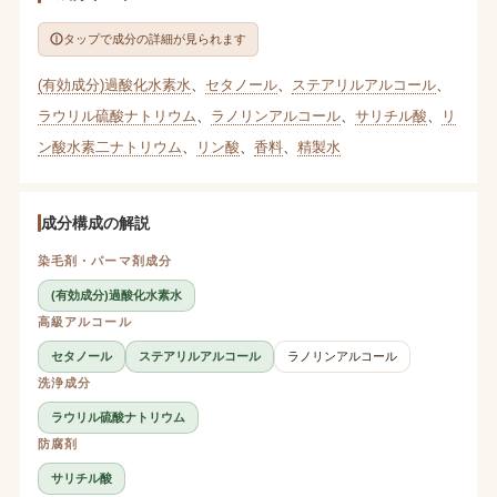
タップで成分の詳細が見られます
(有効成分)過酸化水素水
、
セタノール
、
ステアリルアルコール
、
ラウリル硫酸ナトリウム
、
ラノリンアルコール
、
サリチル酸
、
リ
ン酸水素二ナトリウム
、
リン酸
、
香料
、
精製水
成分構成の解説
染毛剤・パーマ剤成分
(有効成分)過酸化水素水
高級アルコール
セタノール
ステアリルアルコール
ラノリンアルコール
洗浄成分
ラウリル硫酸ナトリウム
防腐剤
サリチル酸