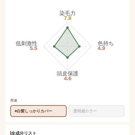
染毛力
7.8
低刺激性
色持ち
5.5
4.9
頭皮保護
4.6
用途
白髪しっかりカバー
透明感カラー
全成分リスト