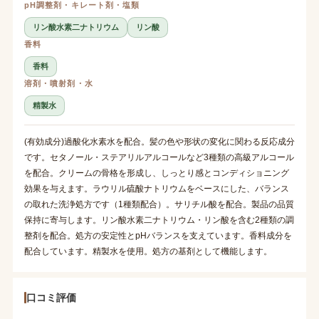
pH調整剤・キレート剤・塩類
リン酸水素二ナトリウム
リン酸
香料
香料
溶剤・噴射剤・水
精製水
(有効成分)過酸化水素水を配合。髪の色や形状の変化に関わる反応成分
です。セタノール・ステアリルアルコールなど3種類の高級アルコール
を配合。クリームの骨格を形成し、しっとり感とコンディショニング
効果を与えます。ラウリル硫酸ナトリウムをベースにした、バランス
の取れた洗浄処方です（1種類配合）。サリチル酸を配合。製品の品質
保持に寄与します。リン酸水素二ナトリウム・リン酸を含む2種類の調
整剤を配合。処方の安定性とpHバランスを支えています。香料成分を
配合しています。精製水を使用。処方の基剤として機能します。
口コミ評価