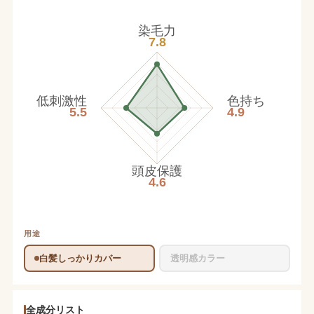
染毛力
7.8
低刺激性
色持ち
5.5
4.9
頭皮保護
4.6
用途
白髪しっかりカバー
透明感カラー
全成分リスト