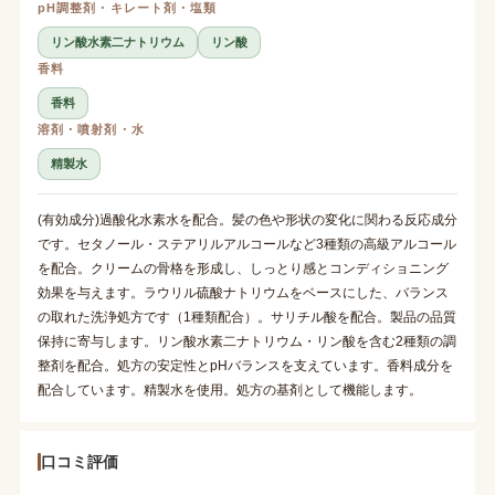
pH調整剤・キレート剤・塩類
リン酸水素二ナトリウム
リン酸
香料
香料
溶剤・噴射剤・水
精製水
(有効成分)過酸化水素水を配合。髪の色や形状の変化に関わる反応成分
です。セタノール・ステアリルアルコールなど3種類の高級アルコール
を配合。クリームの骨格を形成し、しっとり感とコンディショニング
効果を与えます。ラウリル硫酸ナトリウムをベースにした、バランス
の取れた洗浄処方です（1種類配合）。サリチル酸を配合。製品の品質
保持に寄与します。リン酸水素二ナトリウム・リン酸を含む2種類の調
整剤を配合。処方の安定性とpHバランスを支えています。香料成分を
配合しています。精製水を使用。処方の基剤として機能します。
口コミ評価