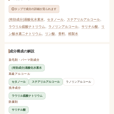
タップで成分の詳細が見られます
(有効成分)過酸化水素水
、
セタノール
、
ステアリルアルコール
、
ラウリル硫酸ナトリウム
、
ラノリンアルコール
、
サリチル酸
、
リ
ン酸水素二ナトリウム
、
リン酸
、
香料
、
精製水
成分構成の解説
染毛剤・パーマ剤成分
(有効成分)過酸化水素水
高級アルコール
セタノール
ステアリルアルコール
ラノリンアルコール
洗浄成分
ラウリル硫酸ナトリウム
防腐剤
サリチル酸