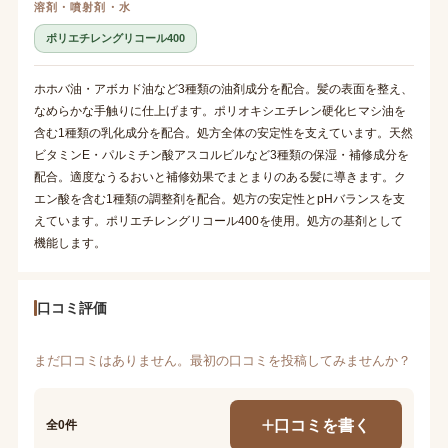
溶剤・噴射剤・水
ポリエチレングリコール400
ホホバ油・アボカド油など3種類の油剤成分を配合。髪の表面を整え、
なめらかな手触りに仕上げます。ポリオキシエチレン硬化ヒマシ油を
含む1種類の乳化成分を配合。処方全体の安定性を支えています。天然
ビタミンE・パルミチン酸アスコルビルなど3種類の保湿・補修成分を
配合。適度なうるおいと補修効果でまとまりのある髪に導きます。ク
エン酸を含む1種類の調整剤を配合。処方の安定性とpHバランスを支
えています。ポリエチレングリコール400を使用。処方の基剤として
機能します。
口コミ評価
まだ口コミはありません。最初の口コミを投稿してみませんか？
口コミを書く
全0件