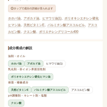
タップで成分の詳細が見られます
ホホバ油
、
アボカド油
、
ヒマワリ油(1)
、
ポリオキシエチレン硬化
ヒマシ油
、
天然ビタミンE
、
パルミチン酸アスコルビル
、
アスコ
ルビン酸
、
クエン酸
、
ポリエチレングリコール400
成分構成の解説
油剤・オイル
ホホバ油
アボカド油
ヒマワリ油(1)
乳化剤・非イオン界面活性剤
ポリオキシエチレン硬化ヒマシ油
保湿・補修成分
天然ビタミンE
パルミチン酸アスコルビル
アスコルビン酸
pH調整剤・キレート剤・塩類
クエン酸