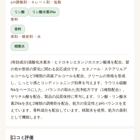
pH調整剤・キレート剤・塩類
リン酸
リン酸水素2Na
香料
香料
溶剤・噴射剤・水
精製水
(有効成分)過酸化水素水・ヒドロキシエタンジホスホン酸液を配合。髪
の色や形状の変化に関わる反応成分です。セタノール・ステアリルア
ルコールなど3種類の高級アルコールを配合。クリームの骨格を形成
し、しっとり感とコンディショニング効果を与えます。ラウリル硫酸
Naをベースにした、バランスの取れた洗浄処方です（1種類配合）。
サリチル酸を配合。製品の品質保持に寄与します。リン酸・リン酸水
素2Naを含む2種類の調整剤を配合。処方の安定性とpHバランスを支
えています。香料成分を配合しています。精製水を使用。処方の基剤
として機能します。
口コミ評価