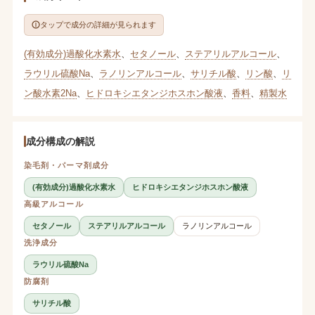
タップで成分の詳細が見られます
(有効成分)過酸化水素水
、
セタノール
、
ステアリルアルコール
、
ラウリル硫酸Na
、
ラノリンアルコール
、
サリチル酸
、
リン酸
、
リ
ン酸水素2Na
、
ヒドロキシエタンジホスホン酸液
、
香料
、
精製水
成分構成の解説
染毛剤・パーマ剤成分
(有効成分)過酸化水素水
ヒドロキシエタンジホスホン酸液
高級アルコール
セタノール
ステアリルアルコール
ラノリンアルコール
洗浄成分
ラウリル硫酸Na
防腐剤
サリチル酸