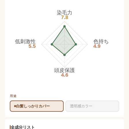
染毛力
7.8
低刺激性
色持ち
5.5
4.9
頭皮保護
4.6
用途
白髪しっかりカバー
透明感カラー
全成分リスト