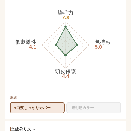
染毛力
7.8
低刺激性
色持ち
4.1
5.0
頭皮保護
4.4
用途
白髪しっかりカバー
透明感カラー
全成分リスト