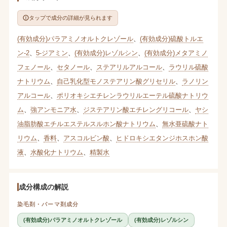
タップで成分の詳細が見られます
(有効成分)パラアミノオルトクレゾール
、
(有効成分)硫酸トルエ
ン-2
、
5-ジアミン
、
(有効成分)レゾルシン
、
(有効成分)メタアミノ
フェノール
、
セタノール
、
ステアリルアルコール
、
ラウリル硫酸
ナトリウム
、
自己乳化型モノステアリン酸グリセリル
、
ラノリン
アルコール
、
ポリオキシエチレンラウリルエーテル硫酸ナトリウ
ム
、
強アンモニア水
、
ジステアリン酸エチレングリコール
、
ヤシ
油脂肪酸エチルエステルスルホン酸ナトリウム
、
無水亜硫酸ナト
リウム
、
香料
、
アスコルビン酸
、
ヒドロキシエタンジホスホン酸
液
、
水酸化ナトリウム
、
精製水
成分構成の解説
染毛剤・パーマ剤成分
(有効成分)パラアミノオルトクレゾール
(有効成分)レゾルシン