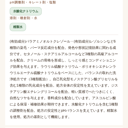
pH調整剤・キレート剤・塩類
水酸化ナトリウム
溶剤・噴射剤・水
精製水
(有効成分)パラアミノオルトクレゾール・(有効成分)レゾルシンなど6
種類の染毛・パーマ反応成分を配合。発色や形状記憶効果に関わる成
分です。セタノール・ステアリルアルコールなど3種類の高級アルコー
ルを配合。クリームの骨格を形成し、しっとり感とコンディショニン
グ効果を与えます。ラウリル硫酸ナトリウム・ポリオキシエチレンラ
ウリルエーテル硫酸ナトリウムをベースにした、バランスの取れた洗
浄処方です（3種類配合）。自己乳化型モノステアリン酸グリセリルを
含む1種類の乳化成分を配合。処方全体の安定性を支えています。ジス
テアリン酸エチレングリコールを配合。軽い質感でべたつきにくく、
自然なツヤを与えます。香料成分を配合しています。アスコルビン酸
による保湿・補修効果が期待できます。水酸化ナトリウムを含む1種類
の調整剤を配合。処方の安定性とpHバランスを支えています。精製水
を使用。処方の基剤として機能します。