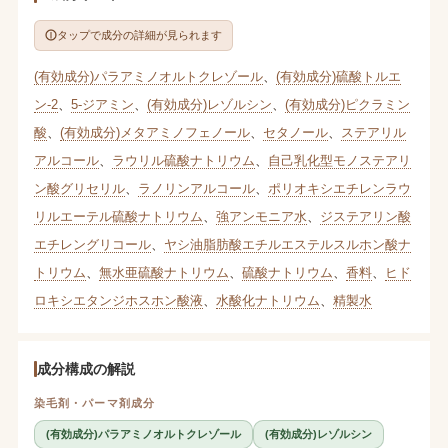
タップで成分の詳細が見られます
(有効成分)パラアミノオルトクレゾール
、
(有効成分)硫酸トルエ
ン-2
、
5-ジアミン
、
(有効成分)レゾルシン
、
(有効成分)ピクラミン
酸
、
(有効成分)メタアミノフェノール
、
セタノール
、
ステアリル
アルコール
、
ラウリル硫酸ナトリウム
、
自己乳化型モノステアリ
ン酸グリセリル
、
ラノリンアルコール
、
ポリオキシエチレンラウ
リルエーテル硫酸ナトリウム
、
強アンモニア水
、
ジステアリン酸
エチレングリコール
、
ヤシ油脂肪酸エチルエステルスルホン酸ナ
トリウム
、
無水亜硫酸ナトリウム
、
硫酸ナトリウム
、
香料
、
ヒド
ロキシエタンジホスホン酸液
、
水酸化ナトリウム
、
精製水
成分構成の解説
染毛剤・パーマ剤成分
(有効成分)パラアミノオルトクレゾール
(有効成分)レゾルシン