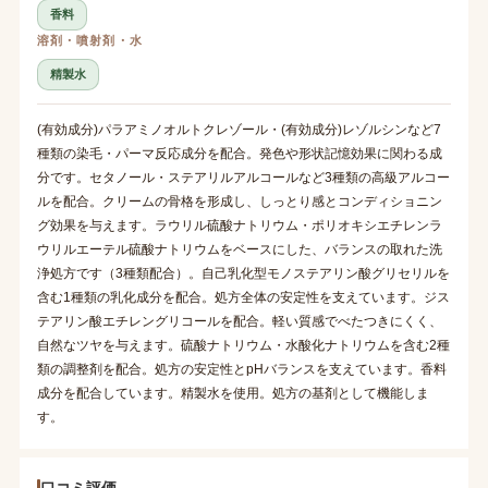
香料
溶剤・噴射剤・水
精製水
(有効成分)パラアミノオルトクレゾール・(有効成分)レゾルシンなど7
種類の染毛・パーマ反応成分を配合。発色や形状記憶効果に関わる成
分です。セタノール・ステアリルアルコールなど3種類の高級アルコー
ルを配合。クリームの骨格を形成し、しっとり感とコンディショニン
グ効果を与えます。ラウリル硫酸ナトリウム・ポリオキシエチレンラ
ウリルエーテル硫酸ナトリウムをベースにした、バランスの取れた洗
浄処方です（3種類配合）。自己乳化型モノステアリン酸グリセリルを
含む1種類の乳化成分を配合。処方全体の安定性を支えています。ジス
テアリン酸エチレングリコールを配合。軽い質感でべたつきにくく、
自然なツヤを与えます。硫酸ナトリウム・水酸化ナトリウムを含む2種
類の調整剤を配合。処方の安定性とpHバランスを支えています。香料
成分を配合しています。精製水を使用。処方の基剤として機能しま
す。
口コミ評価