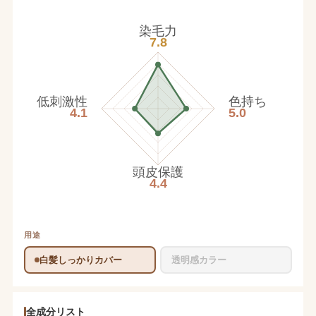
染毛力
7.8
低刺激性
色持ち
4.1
5.0
頭皮保護
4.4
用途
白髪しっかりカバー
透明感カラー
全成分リスト