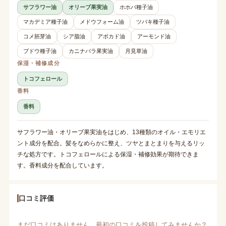
サフラワー油
オリーブ果実油
ホホバ種子油
マカデミア種子油
メドウフォーム油
ツバキ種子油
コメ胚芽油
シア脂油
アボカド油
アーモンド油
ブドウ種子油
カニナバラ果実油
月見草油
保湿・補修成分
トコフェロール
香料
香料
サフラワー油・オリーブ果実油をはじめ、13種類のオイル・エモリエ
ント成分を配合。髪をなめらかに整え、ツヤとまとまりを与えるリッ
チな処方です。トコフェロールによる保湿・補修効果が期待できま
す。香料成分を配合しています。
口コミ評価
まだ口コミはありません。最初の口コミを投稿してみませんか？