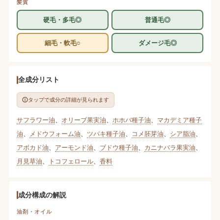
髪質
硬毛・多毛◎
普通毛◎
細毛・軟毛○
ダメージ毛◎
全成分リスト
タップで成分の詳細が見られます
サフラワー油
、
オリーブ果実油
、
ホホバ種子油
、
マカデミア種子
油
、
メドウフォーム油
、
ツバキ種子油
、
コメ胚芽油
、
シア脂油
、
アボカド油
、
アーモンド油
、
ブドウ種子油
、
カニナバラ果実油
、
月見草油
、
トコフェロール
、
香料
成分構成の解説
油剤・オイル