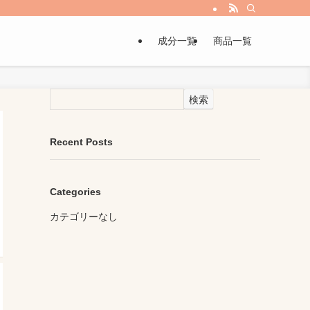
成分一覧
商品一覧
検索
Recent Posts
Categories
カテゴリーなし