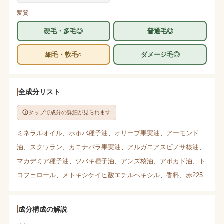
髪質
硬毛・多毛◎
普通毛◎
細毛・軟毛○
ダメージ毛◎
全成分リスト
タップで成分の詳細が見られます
ミネラルオイル
、
ホホバ種子油
、
オリーブ果実油
、
アーモンド
油
、
スクワラン
、
カニナバラ果実油
、
アルガニアスピノサ核油
、
マカデミア種子油
、
ツバキ種子油
、
アンズ核油
、
アボカド油
、
ト
コフェロール
、
メトキシケイヒ酸エチルヘキシル
、
香料
、
赤225
成分構成の解説