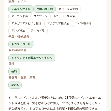
油剤・オイル
ミネラルオイル
ホホバ種子油
オリーブ果実油
アーモンド油
スクワラン
カニナバラ果実油
アルガニアスピノサ核油
マカデミア種子油
ツバキ種子油
アンズ核油
アボカド油
保湿・補修成分
トコフェロール
紫外線吸収剤
メトキシケイヒ酸エチルヘキシル
香料
香料
着色料・色素・顔料
赤225
ミネラルオイル・ホホバ種子油をはじめ、11種類のオイル・エモリエ
ント成分を配合。髪をなめらかに整え、ツヤとまとまりを与えるリッ
チな処方です。トコフェロールによる保湿・補修効果が期待できま