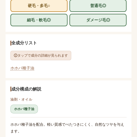
硬毛・多毛○
普通毛◎
細毛・軟毛◎
ダメージ毛◎
全成分リスト
タップで成分の詳細が見られます
ホホバ種子油
成分構成の解説
油剤・オイル
ホホバ種子油
ホホバ種子油を配合。軽い質感でべたつきにくく、自然なツヤを与え
ます。