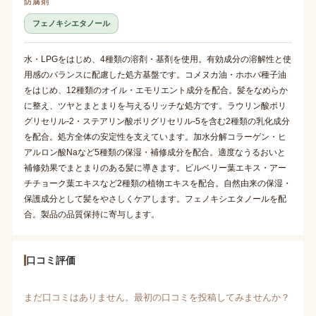
防腐剤
フェノキシエタノール
水・LPGをはじめ、4種類の溶剤・基剤を使用。有効成分の溶解性と使
用感のバランスに配慮した処方基盤です。コメヌカ油・ホホバ種子油
をはじめ、12種類のオイル・エモリエント成分を配合。髪をなめらか
に整え、ツヤとまとまりを与えるリッチな処方です。ラウリン酸ポリ
グリセリル-2・ステアリン酸ポリグリセリル-5を含む2種類の乳化成分
を配合。処方全体の安定性を支えています。加水分解コラーゲン・ヒ
アルロン酸Naなど5種類の保湿・補修成分を配合。適度なうるおいと
補修効果でまとまりのある髪に導きます。ビルベリー葉エキス・アー
チチョーク葉エキスなど2種類の植物エキスを配合。自然由来の保湿・
保護成分として髪をやさしくケアします。フェノキシエタノールを配
合。製品の品質保持に寄与します。
口コミ評価
まだ口コミはありません。最初の口コミを投稿してみませんか？