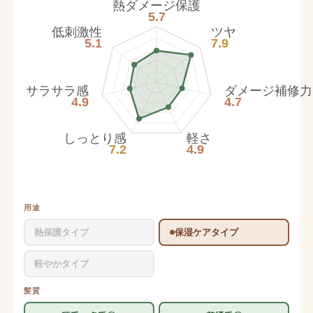
熱ダメージ保護
5.7
低刺激性
ツヤ
5.1
7.9
サラサラ感
ダメージ補修力
4.9
4.7
しっとり感
軽さ
7.2
4.9
用途
熱保護タイプ
保湿ケアタイプ
軽やかタイプ
髪質