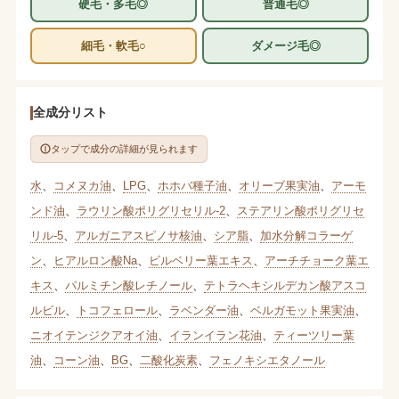
硬毛・多毛◎
普通毛◎
細毛・軟毛○
ダメージ毛◎
全成分リスト
タップで成分の詳細が見られます
水
、
コメヌカ油
、
LPG
、
ホホバ種子油
、
オリーブ果実油
、
アーモ
ンド油
、
ラウリン酸ポリグリセリル-2
、
ステアリン酸ポリグリセ
リル-5
、
アルガニアスピノサ核油
、
シア脂
、
加水分解コラーゲ
ン
、
ヒアルロン酸Na
、
ビルベリー葉エキス
、
アーチチョーク葉エ
キス
、
パルミチン酸レチノール
、
テトラヘキシルデカン酸アスコ
ルビル
、
トコフェロール
、
ラベンダー油
、
ベルガモット果実油
、
ニオイテンジクアオイ油
、
イランイラン花油
、
ティーツリー葉
油
、
コーン油
、
BG
、
二酸化炭素
、
フェノキシエタノール