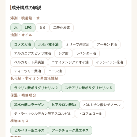
成分構成の解説
溶剤・噴射剤・水
水
LPG
ＢＧ
二酸化炭素
油剤・オイル
コメヌカ油
ホホバ種子油
オリーブ果実油
アーモンド油
アルガニアスピノサ核油
シア脂
ラベンダー油
ベルガモット果実油
ニオイテンジクアオイ油
イランイラン花油
ティーツリー葉油
コーン油
乳化剤・非イオン界面活性剤
ラウリン酸ポリグリセリル-2
ステアリン酸ポリグリセリル-5
保湿・補修成分
加水分解コラーゲン
ヒアルロン酸Na
パルミチン酸レチノール
テトラヘキシルデカン酸アスコルビル
トコフェロール
植物エキス
ビルベリー葉エキス
アーチチョーク葉エキス