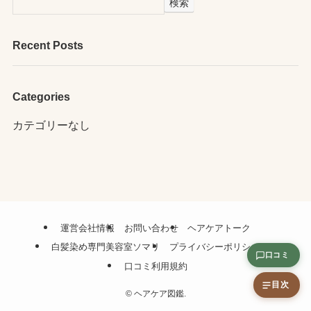
検索
Recent Posts
Categories
カテゴリーなし
運営会社情報
お問い合わせ
ヘアケアトーク
白髪染め専門美容室ソマリ
プライバシーポリシー
口コミ
口コミ利用規約
目次
©
ヘアケア図鑑.