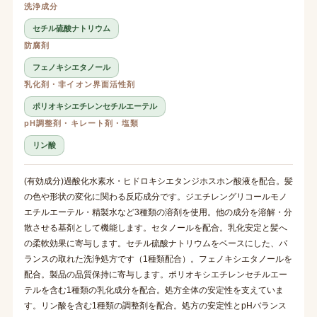
洗浄成分
セチル硫酸ナトリウム
防腐剤
フェノキシエタノール
乳化剤・非イオン界面活性剤
ポリオキシエチレンセチルエーテル
pH調整剤・キレート剤・塩類
リン酸
(有効成分)過酸化水素水・ヒドロキシエタンジホスホン酸液を配合。髪
の色や形状の変化に関わる反応成分です。ジエチレングリコールモノ
エチルエーテル・精製水など3種類の溶剤を使用。他の成分を溶解・分
散させる基剤として機能します。セタノールを配合。乳化安定と髪へ
の柔軟効果に寄与します。セチル硫酸ナトリウムをベースにした、バ
ランスの取れた洗浄処方です（1種類配合）。フェノキシエタノールを
配合。製品の品質保持に寄与します。ポリオキシエチレンセチルエー
テルを含む1種類の乳化成分を配合。処方全体の安定性を支えていま
す。リン酸を含む1種類の調整剤を配合。処方の安定性とpHバランス