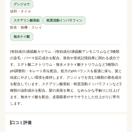
グンジョウ
油剤・オイル
ステアリン酸亜鉛
軽質流動イソパラフィン
粉体・無機・クレイ
無水ケイ酸
(有効成分)過硫酸カリウム・(有効成分)過硫酸アンモニウムなど3種類
の染毛・パーマ反応成分を配合。発色や形状記憶効果に関わる成分で
す。エデト酸二ナトリウム・無水メタケイ酸ナトリウムなど3種類の
pH調整剤・キレート剤を配合。処方のpHバランスを最適に保ち、髪と
頭皮にやさしい環境を維持します。グンジョウを含む1種類の着色成分
を配合しています。ステアリン酸亜鉛・軽質流動イソパラフィンなど2
種類の油剤成分を配合。髪の表面を整え、なめらかな手触りに仕上げ
ます。無水ケイ酸を配合。皮脂吸着やサラサラとした仕上がりに寄与
します。
口コミ評価