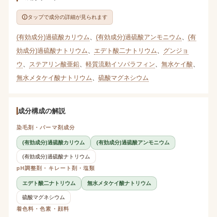
タップで成分の詳細が見られます
(有効成分)過硫酸カリウム
、
(有効成分)過硫酸アンモニウム
、
(有
効成分)過硫酸ナトリウム
、
エデト酸二ナトリウム
、
グンジョ
ウ
、
ステアリン酸亜鉛
、
軽質流動イソパラフィン
、
無水ケイ酸
、
無水メタケイ酸ナトリウム
、
硫酸マグネシウム
成分構成の解説
染毛剤・パーマ剤成分
(有効成分)過硫酸カリウム
(有効成分)過硫酸アンモニウム
(有効成分)過硫酸ナトリウム
pH調整剤・キレート剤・塩類
エデト酸二ナトリウム
無水メタケイ酸ナトリウム
硫酸マグネシウム
着色料・色素・顔料