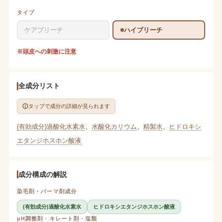
タイプ
ケアブリーチ
ハイブリーチ
※頭皮への刺激に注意
全成分リスト
タップで成分の詳細が見られます
(有効成分)過酸化水素水
、
水酸化カリウム
、
精製水
、
ヒドロキシ
エタンジホスホン酸液
成分構成の解説
染毛剤・パーマ剤成分
(有効成分)過酸化水素水
ヒドロキシエタンジホスホン酸液
pH調整剤・キレート剤・塩類