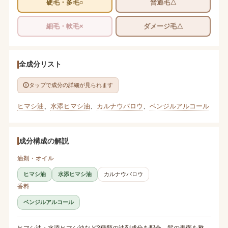
硬毛・多毛○
普通毛△
細毛・軟毛×
ダメージ毛△
全成分リスト
タップで成分の詳細が見られます
ヒマシ油
、
水添ヒマシ油
、
カルナウバロウ
、
ベンジルアルコール
成分構成の解説
油剤・オイル
ヒマシ油
水添ヒマシ油
カルナウバロウ
香料
ベンジルアルコール
ヒマシ油・水添ヒマシ油など3種類の油剤成分を配合。髪の表面を整